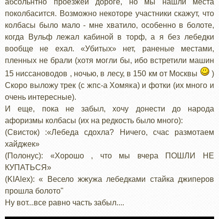
абсольнтно проезжей дороге, но мы нашли места
поколбасится. Возможно некоторе участники скажут, что
колбасы было мало - мне хватило, особенно в болоте,
когда Вульф лежал кабиной в торф, а я без лебедки
вообще не ехал. «Убитых» нет, раненые местами,
пленных не брали (хотя могли бы, ибо встретили машин
15 ниссановодов , ночью, в лесу, в 150 км от Москвы
)
Скоро выложу трек (с жпс-а Хомяка) и фотки (их много и
очень интересные).
И еще, пока не забыл, хочу донести до народа
афоризмы колбасы (их на редкость было много):
(Свисток) :«Лебеда сдохла? Ничего, счас размотаем
хайджек»
(Полонус): «Хорошо , что мы вчера ПОШЛИ НЕ
КУПАТЬСЯ»
(KIAlex): « Весело жжужа лебедками стайка джиперов
прошла болото"
Ну вот...все равно часть забыл....