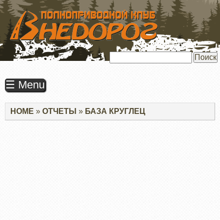
ПЕРЕЙТИ
К
ОСНОВНОМУ
СОДЕРЖАНИЮ
Поиск
☰ Menu
Строка
HOME
ОТЧЕТЫ
БАЗА КРУГЛЕЦ
навигации