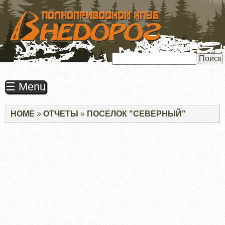
ПЕРЕЙТИ
К
ОСНОВНОМУ
СОДЕРЖАНИЮ
Поиск
☰ Menu
Строка
HOME
ОТЧЕТЫ
ПОСЕЛОК "СЕВЕРНЫЙ"
навигации