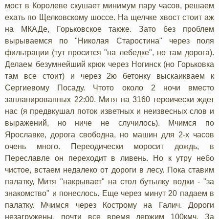
мост в Королеве скушает минимум пару часов, решаем
ехать по Щелковскому шоссе. На щелчке хвост стоит аж
на МКАДе, Горьковское также. Зато без проблем
вырываемся по "Николая Старостина" через поля
фильтрации (тут просится "на лебедке", но там дорога).
Делаем безумнейший крюк через Ногинск (но Горьковка
там все стоит) и через 2ю бетонку выскаикваем к
Сергиевому Посаду. Чтото около 2 ночи вместо
запланированных 22:00. Митя на 3160 героически ждет
нас (я предвкушал поток изветных и неизвесных слов и
выражений, но ниче не случилось). Мчимся по
Ярославке, дорога свободна, но машин для 2-х часов
очень много. Переодически моросит дождь, в
Переславле он переходит в ливень. Но к утру небо
чистое, встаем недалеко от дороги в лесу. Пока ставим
палатку, Митя "накрывает" на стол бутылку водки - "за
знакомство" и понеслось. Еще через минут 20 падаем в
палатку. Мчимся через Кострому на Галич. Дороги
незагружены, почти все время держим 100кмч. За