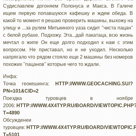
Судиславлем догоняем Полонуса и Макса. В Галиче
ищем первую попавшуюся кафешку и ждем обеда. В
какой то момент я решаю проверить машины, выхожу на
улицу и ...за рулем Митькиного уаза сидит "чиста пацан"
с белой рубахе. Подхожу. Эта...дай пакатаца, всю жизнь
мечтал о жипе Он еще долго подходил к нам с этим
вопросом. Не приставал, но и не уходил. Несколько
напрягало что рядом стояло еще 2 машины без номеров
похожих "пацанов" которые чего то ждали.
Инфа:
Точка геокешинга:
HTTP://WWW.GEOCACHING.SU/?
PN=101&CID=2
Поездка туровцев в ноябре
2006:
HTTP://WWW.4X4TYP.RU/BOARD/VIEWTOPIC.PHP
T=4890
Обсужденеи
туровцев:
HTTP://WWW.4X4TYP.RU/BOARD/VIEWTOPIC.
T=5101