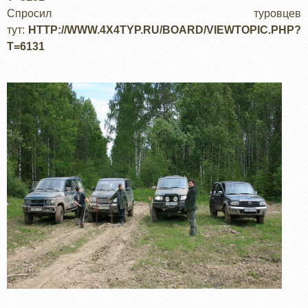
Спросил туровцев
тут:
HTTP://WWW.4X4TYP.RU/BOARD/VIEWTOPIC.PHP?
T=6131