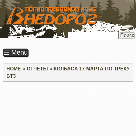
ПЕРЕЙТИ
К
ОСНОВНОМУ
СОДЕРЖАНИЮ
Поиск
☰ Menu
Строка
HOME
ОТЧЕТЫ
КОЛБАСА 17 МАРТА ПО ТРЕКУ
навигации
БТ3