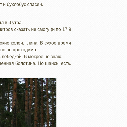
т и бухлобус спасен.
л в 3 утра.
тров сказать не смогу (и по 17.9
кие колеи, глина. В сухое время
дно но проходимо.
с лебедкой. В мокрое не знаю.
шенная болотина. Но шансы есть.