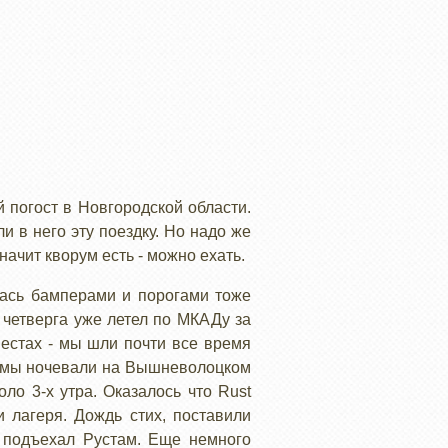
 погост в Новгородской области.
и в него эту поездку. Но надо же
начит кворум есть - можно ехать.
лась бамперами и порогами тоже
а четверга уже летел по МКАДу за
естах - мы шли почти все время
же мы ночевали на Вышневолоцком
ло 3-х утра. Оказалось что Rust
 лагеря. Дождь стих, поставили
5 подъехал Рустам. Еще немного