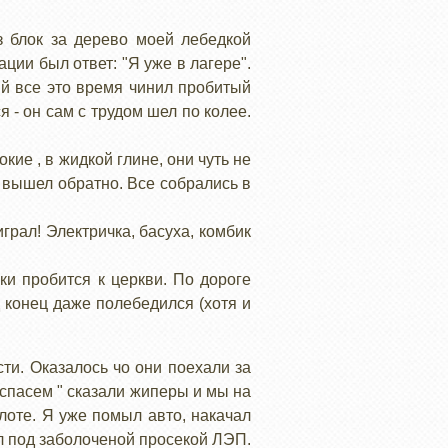
з блок за дерево моей лебедкой
ации был ответ: "Я уже в лагере".
ый все это время чинил пробитый
 - он сам с трудом шел по колее.
кие , в жидкой глине, они чуть не
 вышел обратно. Все собрались в
грал! Электричка, басуха, комбик
и пробится к церкви. По дороге
д конец даже полебедился (хотя и
ти. Оказалось чо они поехали за
 спасем " сказали жиперы и мы на
олоте. Я уже помыл авто, накачал
л под заболоченой просекой ЛЭП.