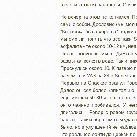
(лесозаготовки) навалены. Связи 
Но вечер на этом не кончился. 
сами с собой. Дословно (мы молчи
"Клюковка была хороша" подумал
мы смогли понять что все таки 
асфальта - те около 10-12 км, не
После полуночи мы с Димычем 
размытая колея в воде. Так и ни
Проснулись около 10. К лагерю п
на чем то и УАЗ на 34-х Simex-ах
Первым на Спаское рванул Ровер.
Далее он сел более капитально.
еще метром 50-80 и сел снова. З
он отчаянно пробивался. У нег
двигались - Ровер с ревом груз
паузах. Таким образом нам удало
было, но и улучшений не наблюд
что реальнее дойти до церкви пе