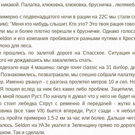
никакой. Палатка, клюковка, клюковка, брусничка , люлякеба
Примерно с подвенадцатого ночи в рации на 22С мы стали 
м): "Меня кто нибудь слышит. Кто это? Это твоя рация гово
и мы и более плотно перешли к брусничке. Однако голос
Seldon и его компания пробивается разными путями к Кре
плохо для леса.
прошлись по залитой дороге на Спасское. Ситуация н
кого не дождавшись мы завалились спать.
одехало еще 4 машины: range rover classic на 31 dunlop, д
. Познакомились, позватракали, мы спешно собрали палатку 
 Именно рванул - с разгона пролетел метров 10 и сел. Но
 Я пошел вслед за ним без каких либо проблем. Зацепили
а мной пошел Руст. По началу я думал что у него не будет н
о стоит лебедка Спрут с ременно й передачей - жутко
овика (все таки V8) бьется впереди, Руст сзади - я не
сь пройти примерно 1.5-2 км за час или более. Дальше че
алось. Seldon на УАЗе укатил в Зеленщину прямо по доро
шком. Так и сделали.