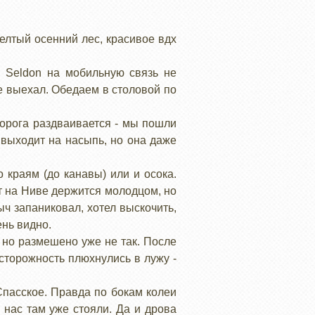
желтый осенний лес, красивое вдх
 Seldon на мобильную связь не
ще выехал. Обедаем в столовой по
орога раздваивается - мы пошли
 выходит на насыпь, но она даже
 краям (до канавы) или и осока.
т на Ниве держится молодцом, но
ыч запаниковал, хотел выскочить,
ень видно.
 но размешено уже не так. После
сторожность плюхнулись в лужу -
Спасское. Правда по бокам колеи
 нас там уже стояли. Да и дрова