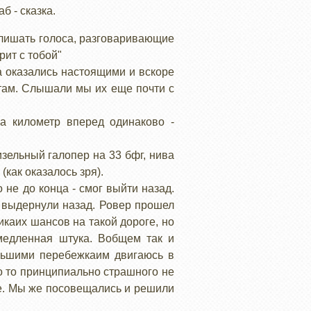
б - сказка.
слишать голоса, разговаривающие
рит с тобой"
а оказались настоящими и вскоре
стам. Слышали мы их еще почти с
а километр вперед одинаково -
изельный галопер на 33 бфг, нива
(как оказалось зря).
 не до конца - смог выйти назад.
, выдернули назад. Ровер прошел
икаих шансов на такой дороге, но
 медленная штука. Вобщем так и
большими перебежкаим двигаюсь в
го то принципиально страшного не
ге. Мы же посовещались и решили