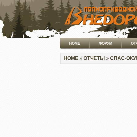
ПЕРЕЙТИ
К
ОСНОВНОМУ
СОДЕРЖАНИЮ
Основная
HOME
ФОРУМ
ОТ
навигация
Строка
HOME
ОТЧЕТЫ
СПАС-ОКУ
навигации