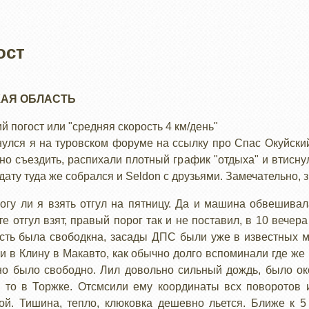
ост
АЯ ОБЛАСТЬ
й погост или "средняя скорость 4 км/день"
кнулся я на туровском форуме на ссылку про Спас Окуйский
но съездить, распихали плотный график "отдыха" и втиснул
 дату туда же собрался и Seldon с друзьями. Замечательно, з
могу ли я взять отгул на пятницу. Да и машина обвешива
е отгул взят, правый порог так и не поставил, в 10 вечер
сть была свободкна, засады ДПС были уже в известных м
ли в Клину в Макавто, как обычно долго вспоминали где 
но было свободно. Лил довольно сильный дождь, было око
 то в Торжке. Отсмсили ему координаты всх поворотов и
кой. Тишина, тепло, клюковка дешевно льется. Ближе к 