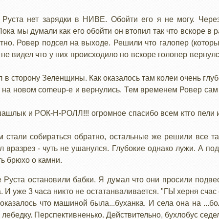
 Руста нет зарядки в НИВЕ. Обойти его я не могу. Чере
ока мы думали как его обойти он втопил так что вскоре в р
но. Ровер подсел на выходе. Решили что галопер (котор
 не видел что у них происходило но вскоре голопер вернулся
 в сторону Зеленщины. Как оказалось там колеи очень глубо
на новом comeup-е и вернулись. Тем временем Ровер сам
ашлык и РОК-Н-РОЛЛ!!! огромное спасибо всем ктго пели и
 стали собираться обратно, остальные же решили все так
 вразрез - чуть не ушанулся. Глубокие однако лужи. А по
ть брюхо о камни.
е Руста остановили бабки. Я думал что они просили подвес
. И уже 3 часа никто не остатанваливается. "ГЫ херня счас
оказалось что машиной была...буханка. И села она на ...б
 лебедку. Перспективненько. Действительно, бухлобус седе