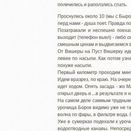
полечились и раползлись спать.
Проснулись около 10 (мы с Быром
перд нами - душа поет. Правда по
Позатракали и неспешно поеха
выходит (телефон выкл) - либо о
смешным ценам и выдвигаемся в
От Вишеры на Пуст Вишерку иде
левее по насыпи. Как потом узн
похуже насыпи.
Первый километр проходим минут
Идем вразрез, по краю. На очер
идет ходом. Опять засада - жо М
открыл дверь и ...в результате я
На самом деле саммым трудным о
урочища Борок видимо уже не та
волна по фары, в фильтре вода. 
Уже в сумерках подехали к уроч
водоотводные канавы. Непосредс