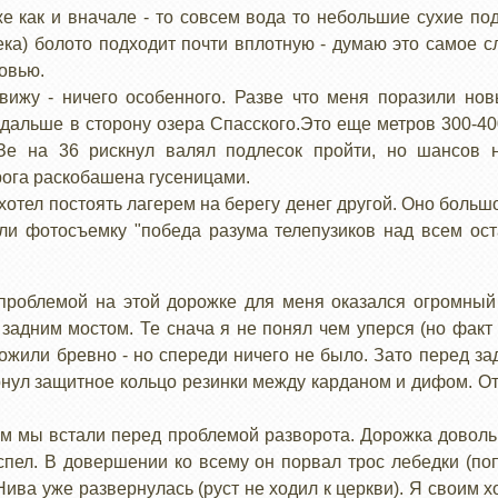
 как и вначале - то совсем вода то небольшие сухие по
ка) болото подходит почти вплотную - думаю это самое с
овью.
ижу - ничего особенного. Разве что меня поразили но
альше в сторону озера Спасского.Это еще метров 300-400 
е на 36 рискнул валял подлесок пройти, но шансов 
рога раскобашена гусеницами.
хотел постоять лагерем на берегу денег другой. Оно большое
али фотосъемку "победа разума телепузиков над всем ост
проблемой на этой дорожке для меня оказался огромный
о задним мостом. Те снача я не понял чем уперся (но факт
жили бревно - но спереди ничего не было. Зато перед з
рнул защитное кольцо резинки между карданом и дифом. От
м мы встали перед проблемой разворота. Дорожка довольн
пел. В довершении ко всему он порвал трос лебедки (по
 Нива уже развернулась (руст не ходил к церкви). Я своим х