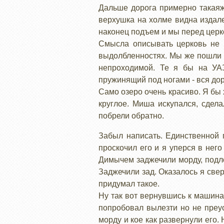
Дальше дорога примерно такаяже
верхушка на холме видна издале
наконец подъем и мы перед церк
Смысла описывать церковь не в
выдолбленностях. Мы же пошли д
непроходимой. Те я бы на УАЗ
пружинящий под ногами - вся до
Само озеро очень красиво. Я бы 
круглое. Миша искупался, сдел
побрели обратно.
Забыл написать. Единственной 
проскочил его и я уперся в нег
Димычем заджечили морду, подло
Заджечили зад. Оказалось я све
придумал такое.
Ну так вот вернувшись к машина
попробовал вылезти но не преус
морду и кое как развернули его.