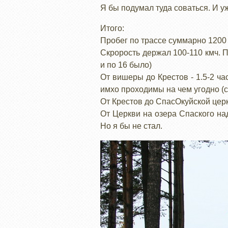
Я бы подумал туда соваться. И уж
Итого:
Пробег по трассе суммарно 1200 
Скрорость держал 100-110 кмч. П
и по 16 было)
От вишеры до Крестов - 1.5-2 ч
имхо проходимы на чем угодно (с
От Крестов до СпасОкуйской церк
От Церкви на озера Спаского на
Но я бы не стал.