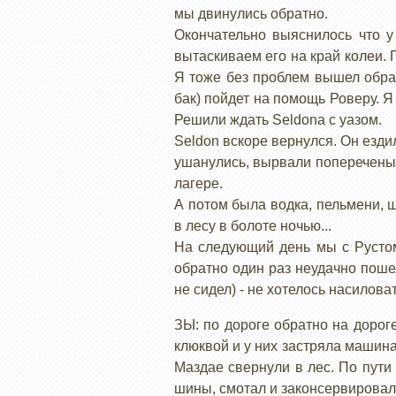
мы двинулись обратно.
Окончательно выяснилось что у
вытаскиваем его на край колеи. П
Я тоже без проблем вышел обрат
бак) пойдет на помощь Роверу. Я
Решили ждать Seldona с уазом.
Seldon вскоре вернулся. Он ездил
ушанулись, вырвали поперечены 
лагере.
А потом была водка, пельмени, ш
в лесу в болоте ночью...
На следующий день мы с Рустом
обратно один раз неудачно пошел
не сидел) - не хотелось насилова
ЗЫ: по дороге обратно на дорог
клюквой и у них застряла машина
Маздае свернули в лес. По пути 
шины, смотал и законсервировал