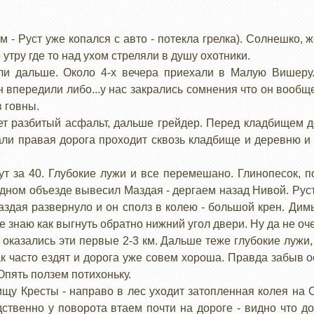
 - Руст уже копался с авто - потекла грелка). Солнешко, 
 утру где то над ухом стреляли в душу охотники.
ли дальше. Около 4-х вечера приехали в Малую Вишеру.
н впередили либо...у нас закрались сомнения что он вооб
 говны.
т разбитый асфальт, дальше грейдер. Перед кладбищем д
али правая дорога проходит сквозь кладбище и деревню и
 за 40. Глубокие лужи и все перемешано. Глинопесок, по
едном объезде вывесил Маздая - дергаем назад Нивой. Рус
аздая развернуло и он сполз в колею - большой крен. Дим
 не знаю как выгнуть обратно нижний угол двери. Ну да не оч
казались эти первые 2-3 км. Дальше теже глубокие лужи,
к часто ездят и дорога уже совем хороша. Правда забыв о
Опять ползем потихоньку.
ищу Кресты - направо в лес уходит затопленная колея на 
твенно у поворота втаем почти на дороге - видно что до