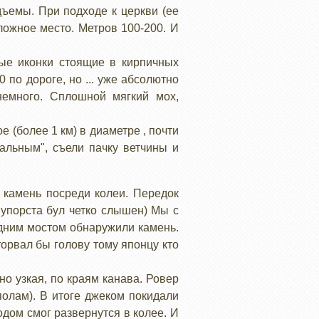
дъемы. При подходе к церкви (ее
ложное место. Метров 100-200. И
вые иконки стоящие в кирпичных
по дороге, но ... уже абсолютно
немного. Сплошной мягкий мох,
 (более 1 км) в диаметре , почти
альным", съели пачку ветчины и
 камень посреди колеи. Передок
 упорста бул четко слышен) Мы с
адним мостом обнаружили камень.
орвал бы голову тому японцу кто
о узкая, по краям канава. Ровер
полам). В итоге джеком покидали
одом смог развернутся в колее. И