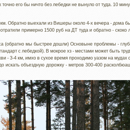
 точно его бы ничто без лебедки не вынуло от туда. 10 мину
км. Обратно выехали из Вишеры около 4-х вечера - дома бы
отратили примерно 1500 руб на ДТ туда и обратно - скоко ли
аса (обратно мы быстрее дошли) Основыне проблемы - глубо
тандарт с лебедкой). В мокрое хз - местами может быть тру
ви - 3-4 км, имхо в сухое время проходимо уазом на мудах 
до искать объездную дорожку - метров 300-400 расколбюа