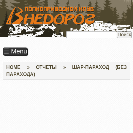
ПЕРЕЙТИ
К
ОСНОВНОМУ
СОДЕРЖАНИЮ
Поиск
☰ Menu
Строка
HOME
ОТЧЕТЫ
ШАР-ПАРАХОД (БЕЗ
навигации
ПАРАХОДА)