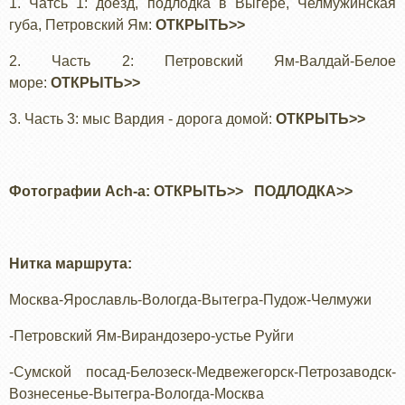
1. Чатсь 1: доезд, подлодка в Выгере, Челмужинская
губа, Петровский Ям:
ОТКРЫТЬ>>
2. Часть 2: Петровский Ям-Валдай-Белое
море:
ОТКРЫТЬ>>
3. Часть 3: мыс Вардия - дорога домой:
ОТКРЫТЬ>>
Фотографии Ach-а:
ОТКРЫТЬ>>
ПОДЛОДКА>>
Нитка маршрута:
Москва-Ярославль-Вологда-Вытегра-Пудож-Челмужи
-Петровский Ям-Вирандозеро-устье Руйги
-Сумской посад-Белозеск-Медвежегорск-Петрозаводск-
Вознесенье-Вытегра-Вологда-Москва