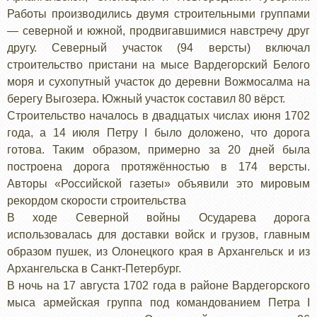
Работы производились двумя строительными группами
— северной и южной, продвигавшимися навстречу друг
другу. Северный участок (94 версты) включал
строительство пристани на мысе Вардегорский Белого
моря и сухопутный участок до деревни Вожмосалма на
берегу Выгозера. Южный участок составил 80 вёрст.
Строительство началось в двадцатых числах июня 1702
года, а 14 июля Петру I было доложено, что дорога
готова. Таким образом, примерно за 20 дней была
построена дорога протяжённостью в 174 версты.
Авторы «Российской газеты» объявили это мировым
рекордом скорости строительства
В ходе Северной войны Осударева дорога
использовалась для доставки войск и грузов, главным
образом пушек, из Олонецкого края в Архангельск и из
Архангельска в Санкт-Петербург.
В ночь на 17 августа 1702 года в районе Вардегорского
мыса армейская группа под командованием Петра I