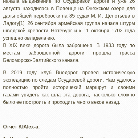
начала выдвижение по Осударевой дороге и уже 26
августа находилась в Повенце на Онежском озере для
дальнейшей переброски на 85 судах М. И. Щепотьева в
Ладогу[1]. 26 сентября армейская группа начала штурм
шведской крепости Нотебург и к 11 октября 1702 года
успешно овладела ею.
В XIX веке дорога была заброшена. В 1933 году по
местам заброшенной дороги прошла трасса
Беломорско-Балтийского канала.
В 2019 году клуб Внедорог провел историческую
экспедицию по следам Осударевой дороги. Нам удалось
полностью пройти историчекий маршрут и своими
газами увидеть как шла эта дорога, насколько сложно
было ее построить и проходить много веков назад.
Отчет KIAlex-а: