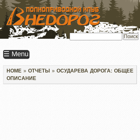
ПЕРЕЙТИ
К
ОСНОВНОМУ
СОДЕРЖАНИЮ
Поиск
☰ Menu
Строка
HOME
ОТЧЕТЫ
ОСУДАРЕВА ДОРОГА: ОБЩЕЕ
навигации
ОПИСАНИЕ