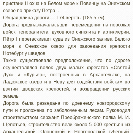
пристани Нюхча на Белом море к Повенцу на Онежском
озере по приказу Петра I.
Общая длина дороги — 174 версты (185.5 км)
Дорога предназначалась для перемещения на повозках
войск, генералитета, духовного синклита и артиллерии.
Пётр I перетаскивает суда из Онежского залива Белого
моря в Онежское озеро для завоевания крепости
Нотебург у шведов
Также существовало предположение, что по дороге
осуществлялся волок двух малых фрегатов «Святой
Дух» и «Курьер», построенных в Архангельске, на
Ладожское озеро и в Неву для содействия войскам во
взятии шведских крепостей, и возвращении русских
земель.
Дорога была разведана по древнему новгородскому
пути и проложена по заболоченным лесам. Руководил
строительством сержант Преображенского полка М. И.
Щепотьев, строительство вели около 5 000 крестьян из
Архангельской, Олонецкой и Новгородской губерний.