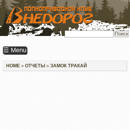
ПЕРЕЙТИ
К
ОСНОВНОМУ
СОДЕРЖАНИЮ
Поиск
☰ Menu
Строка
HOME
ОТЧЕТЫ
ЗАМОК ТРАКАЙ
навигации