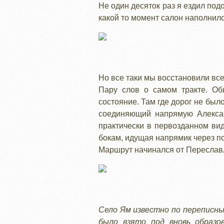
Не один десяток раз я ездил под
какой то момент салон наполнил
Но все таки мы восстановили все
Пару слов о самом тракте. Об
состояние. Там где дорог не было
соединяющий напрямую Александ
практически в первозданном ви
бокам, идущая напрямик через п
Маршрут начинался от Переславл
Село Ям известно по переписны
было взято под вновь образо