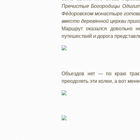
Пречистые Богородицы Одигитр
Фёдоровском монастыре готовая 
вместо деревянной церкви прих
Маршрут оказался довольно н
путешествий и дорога представля
Объездов нет — по краю трак
преодолеть эти колеи, а вот ме