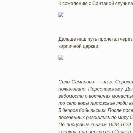
К сожалению с Сантаной случила
Дальше наш путь пролегал через 
кирпичной церкви.
Село Самарово — на р. Серокш
пожаловано Переславскому Дан
ведомости о вотчинах монастыр
то село воры литовские люди вы
5 дворов бобыльских. После пос
посечённых разошлись по миру б
По писцовым книгам 1628-1629
клецки», при церкви поп Сергей