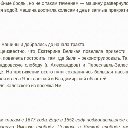
обные броды, но не с таким течением — машину развернуло
ся водой, машина достигла колесами дна и заплыв прекрати
 машины и добрались до начала тракта.
щеизвестно, что Екатерина Великая повелела привести
, повелела построить, там, где были – реконструировать. Так
ровскую слободу (г. Александров) и Переславль-Залес
де. На протяжении всего пути сохранились большая насы
оля и леса Ярославской и Владимирской областей.
я-Залесского из поселка Ям.
м книгам с 1677 года. Еще в 1552 году подмонастырное
ванную Ямскую слободу. Церковь в Ямской слободе и