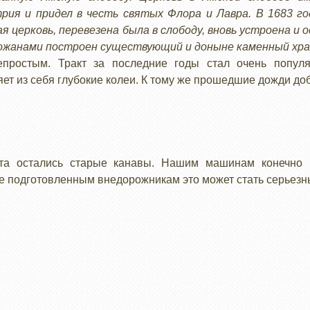
ия и придел в честь святых Флора и Лавра. В 1683 го
церковь, перевезена была в слободу, вновь устроена и ос
ожанами построен существующий и доныне каменный хра
епростым. Тракт за последние годы стал очень попул
ет из себя глубокие колеи. К тому же прошедшие дожди до
та остались старые канавы. Нашим машинам конечно 
нее подготовленным внедорожникам это может стать серьез