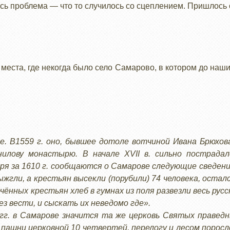
сь проблема — что то случилось со сцеплением. Пришлось 
места, где некогда было село Самарово, в котором до наш
е. В1559 г. оно, бывшее дотоле вотчиной Ивана Брюхов
илову монастырю. В начале XVII в. сильно пострада
я за 1610 г. сообщаются о Самарове следующие сведения
жгли, а крестьян высекли (порубили) 74 человека, остал
ечённых крестьян хлеб в гумнах из поля развезли весь рус
ез вести, и сыскать их неведомо где».
 гг. в Самарове значится та же церковь Святых правед
, пашни церковной 10 четвертей, перелогу и лесом поросло