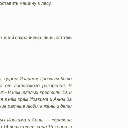
оставить машину в лесу.
их дней сохранились лишь остатки
а, царём Иоанном Грозным было
ло от литовского разорения. В
: «В нём тяглых крестьян 19, и
ся в нём храм Иоакима и Анны да
ские ратные люди, а жёны и дети
ных Иоакима и Анны — «древяна
 14 четвертей, сена 15 копен, в