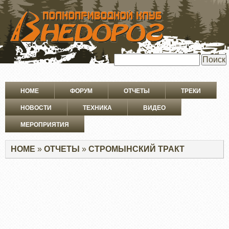
ПЕРЕЙТИ
К
ОСНОВНОМУ
СОДЕРЖАНИЮ
Поиск
Основная
HOME
ФОРУМ
ОТЧЕТЫ
ТРЕКИ
навигация
НОВОСТИ
ТЕХНИКА
ВИДЕО
МЕРОПРИЯТИЯ
Строка
HOME
ОТЧЕТЫ
СТРОМЫНСКИЙ ТРАКТ
навигации