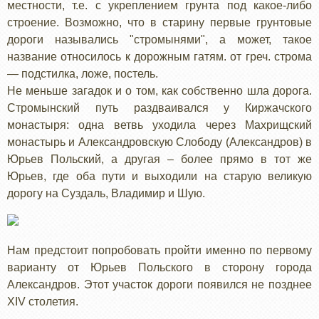
местности, т.е. с укреплением грунта под какое-либо
строение. Возможно, что в старину первые грунтовые
дороги назывались "стромынями", а может, такое
название относилось к дорожным гатям. от греч. строма
— подстилка, ложе, постель.
Не меньше загадок и о том, как собственно шла дорога.
Стромынский путь раздваивался у Киржачского
монастыря: одна ветвь уходила через Махрищский
монастырь и Александровскую Слободу (Александров) в
Юрьев Польский, а другая – более прямо в тот же
Юрьев, где оба пути и выходили на старую великую
дорогу на Суздаль, Владимир и Шую.
Нам предстоит попробовать пройти именно по первому
варианту от Юрьев Польского в сторону города
Александров. Этот участок дороги появился не позднее
ХIV столетия.