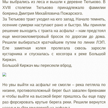
Мы выбрались из леса и вышли к деревне Тютьково. В
XVIII столетии Тютьково принадлежало фамилии
боярина Дмитрия Михайловича Пожарского.
За Тютьково тракт уходил на юго запад. Начало темнеть,
осенние сумерки наступают рано и быстро. Мы приняли
решение выходить с тракта на асфальт – нам предстоял
еще многокилометровый бросок по дорогам до дома.
Решили выбираться кратчайшем путем по линии ЛЭП.
Еле заметная колея пролегала сквозь заросли
кустарника и спускалась с косогора к реке Большой
Киржач.
Большой Киржач мы пересекли вброд.
Но увы выйти на асфальт не смогли – река петляла по
низине, противоположный берег был завален бревнами
и чтобы выйти на высокой берег пришлось бы еще пару
раз форсировать крутые берега реки. Решили вернутся
назад и выйти грунтовкой на асфальт.