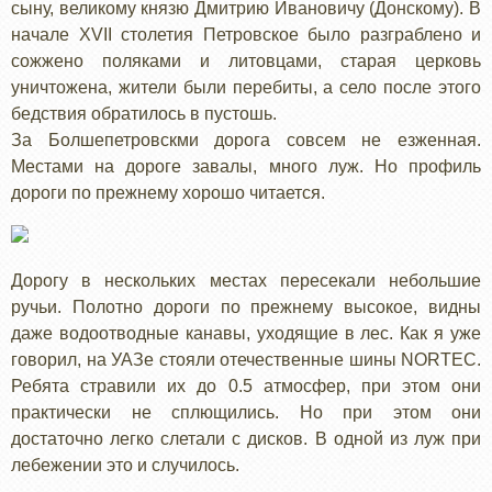
сыну, великому князю Дмитрию Ивановичу (Донскому). В
начале XVII столетия Петровское было разграблено и
сожжено поляками и литовцами, старая церковь
уничтожена, жители были перебиты, а село после этого
бедствия обратилось в пустошь.
За Болшепетровскми дорога совсем не езженная.
Местами на дороге завалы, много луж. Но профиль
дороги по прежнему хорошо читается.
Дорогу в нескольких местах пересекали небольшие
ручьи. Полотно дороги по прежнему высокое, видны
даже водоотводные канавы, уходящие в лес. Как я уже
говорил, на УАЗе стояли отечественные шины NORTEC.
Ребята стравили их до 0.5 атмосфер, при этом они
практически не сплющились. Но при этом они
достаточно легко слетали с дисков. В одной из луж при
лебежении это и случилось.