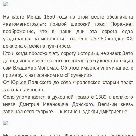
На карте Менде 1850 года на этом месте обозначена
«автомагистраль»: прямой широкий тракт. Поражает
воображение, что в наши дни эта дорога едва
угадывается на местности – на генштабе 80-х годов ХХ
века она отмечена пунктиром.
Кто и когда проложил эту дорогу, историки, не знают. Зато
доподлинно известно, что по этому тракту когда-то ездил
сам Владимир Мономах. Об этом имеется упоминание, к
примеру, в написанном им «Поучении»
От Юрьев-Польского до села Фроловское старый тракт
заасфальтирован.
Село упоминается в духовной грамоте 1389 г. великого
князя Дмитрия Ивановича Донского. Великий князь
завещал село супруге — княгине Евдокии Дмитриевне.
Мы проехали от села Фроловское еще несколько