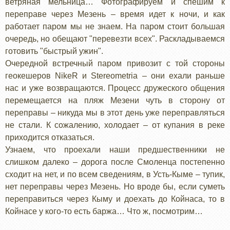
ветряная мельница… Фотографируем и спешим к
переправе через Мезень – время идет к ночи, и как
работает паром мы не знаем. На паром стоит большая
очередь, но обещают "перевезти всех". Раскладываемся
готовить "быстрый ужин".
Очередной встречный паром привозит с той стороны
геокешеров NikeR и Stereometria – они ехали раньше
нас и уже возвращаются. Процесс дружеского общения
перемещается на пляж Мезени чуть в сторону от
переправы – никуда мы в этот день уже переправляться
не стали. К сожалению, холодает – от купания в реке
приходится отказаться.
Узнаем, что проехали наши предшественники не
слишком далеко – дорога после Смоленца постепенно
сходит на нет, и по всем сведениям, в Усть-Кыме – тупик,
нет переправы через Мезень. Но вроде бы, если суметь
переправиться через Кыму и доехать до Койнаса, то в
Койнасе у кого-то есть баржа… Что ж, посмотрим…