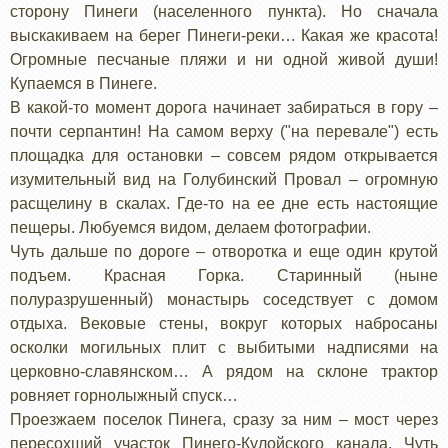
сторону Пинеги (населенного пункта). Но сначала
выскакиваем на берег Пинеги-реки… Какая же красота!
Огромные песчаные пляжи и ни одной живой души!
Купаемся в Пинеге.
В какой-то момент дорога начинает забираться в гору –
почти серпантин! На самом верху ("на перевале") есть
площадка для остановки – совсем рядом открывается
изумительный вид на Голубинский Провал – огромную
расщелину в скалах. Где-то на ее дне есть настоящие
пещеры. Любуемся видом, делаем фотографии.
Чуть дальше по дороге – отворотка и еще один крутой
подъем. Красная Горка. Старинный (ныне
полуразрушенный) монастырь соседствует с домом
отдыха. Вековые стены, вокруг которых набросаны
осколки могильных плит с выбитыми надписями на
церковно-славянском… А рядом на склоне трактор
ровняет горнолыжный спуск…
Проезжаем поселок Пинега, сразу за ним – мост через
пересохший участок Пинего-Кулойского канала. Чуть