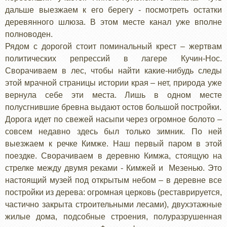
дальше выезжаем к его берегу - посмотреть остатки
деревянного шлюза. В этом месте канал уже вполне
полноводен.
Рядом с дорогой стоит поминальный крест – жертвам
политических репрессий в лагере Кучин-Нос.
Сворачиваем в лес, чтобы найти какие-нибудь следы
этой мрачной страницы истории края – нет, природа уже
вернула себе эти места. Лишь в одном месте
полусгнившие бревна выдают остов большой постройки.
Дорога идет по свежей насыпи через огромное болото –
совсем недавно здесь был только зимник. По ней
выезжаем к речке Кимже. Наш первый паром в этой
поездке. Сворачиваем в деревню Кимжа, стоящую на
стрелке между двумя реками - Кимжей и Мезенью. Это
настоящий музей под открытым небом – в деревне все
постройки из дерева: огромная церковь (реставрируется,
частично закрыта строительными лесами), двухэтажные
жилые дома, подсобные строения, полуразрушенная