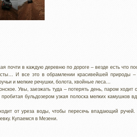
ая почти в каждую деревню по дороге – везде есть что п
ресты… И все это в обрамлении красивейшей природы –
ручьи и мелкие речушки, болота, хвойные леса…
ское. Увы, заезжать туда – потерять день, паром ходит 
 пробитая бульдозером узкая полоска мелких камушков в
тходит от уреза воды, чтобы пересечь впадающий ручей
евку. Купаемся в Мезени.