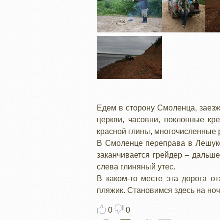
Едем в сторону Смоленца, заезж
церкви, часовни, поклонные к
красной глины, многочисленные 
В Смоленце переправа в Лешукон
заканчивается грейдер – дальше
слева глиняный утес.
В каком-то месте эта дорога о
пляжик. Становимся здесь на ноч
0
0