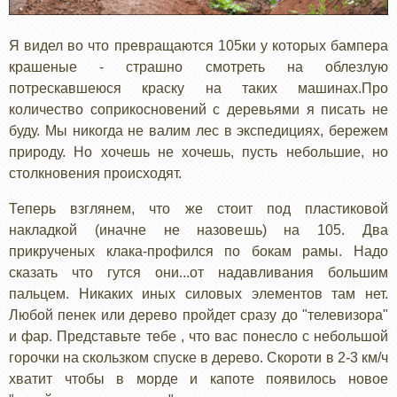
Я видел во что превращаются 105ки у которых бампера
крашеные - страшно смотреть на облезлую
потрескавшеюся краску на таких машинах.Про
количество соприкосновений с деревьями я писать не
буду. Мы никогда не валим лес в экспедициях, бережем
природу. Но хочешь не хочешь, пусть небольшие, но
столкновения происходят.
Теперь взглянем, что же стоит под пластиковой
накладкой (иначне не назовешь) на 105. Два
прикрученых клака-профился по бокам рамы. Надо
сказать что гутся они...от надавливания большим
пальцем. Никаких иных силовых элементов там нет.
Любой пенек или дерево пройдет сразу до "телевизора"
и фар. Представьте тебе , что вас понесло с небольшой
горочки на скользком спуске в дерево. Скороти в 2-3 км/ч
хватит чтобы в морде и капоте появилось новое