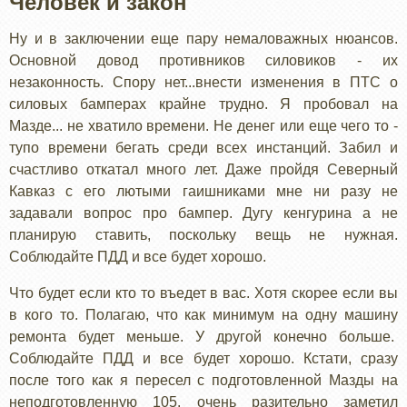
Человек и закон
Ну и в заключении еще пару немаловажных нюансов.
Основной довод противников силовиков - их
незаконность. Спору нет...внести изменения в ПТС о
силовых бамперах крайне трудно. Я пробовал на
Мазде... не хватило времени. Не денег или еще чего то -
тупо времени бегать среди всех инстанций. Забил и
счастливо откатал много лет. Даже пройдя Северный
Кавказ с его лютыми гаишниками мне ни разу не
задавали вопрос про бампер. Дугу кенгурина а не
планирую ставить, поскольку вещь не нужная.
Соблюдайте ПДД и все будет хорошо.
Что будет если кто то въедет в вас. Хотя скорее если вы
в кого то. Полагаю, что как минимум на одну машину
ремонта будет меньше. У другой конечно больше.
Соблюдайте ПДД и все будет хорошо. Кстати, сразу
после того как я пересел с подготовленной Мазды на
неподготовленную 105, очень разительно заметил