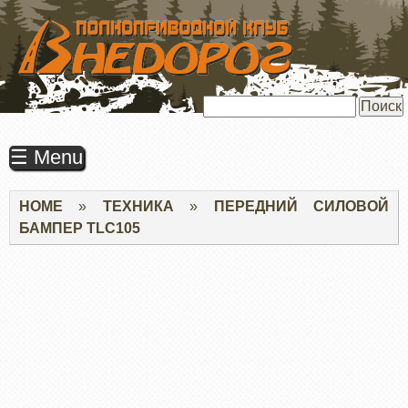
ПЕРЕЙТИ
К
ОСНОВНОМУ
СОДЕРЖАНИЮ
Поиск
☰ Menu
Строка
HOME
ТЕХНИКА
ПЕРЕДНИЙ СИЛОВОЙ
навигации
БАМПЕР TLC105