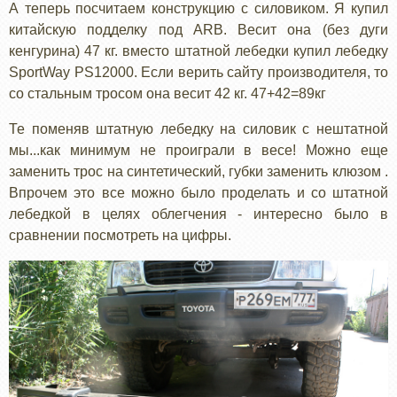
А теперь посчитаем конструкцию с силовиком. Я купил
китайскую подделку под ARB. Весит она (без дуги
кенгурина) 47 кг. вместо штатной лебедки купил лебедку
SportWay PS12000. Если верить сайту производителя, то
со стальным тросом она весит 42 кг. 47+42=89кг
Те поменяв штатную лебедку на силовик с нештатной
мы...как минимум не проиграли в весе! Можно еще
заменить трос на синтетический, губки заменить клюзом .
Впрочем это все можно было проделать и со штатной
лебедкой в целях облегчения - интересно было в
сравнении посмотреть на цифры.