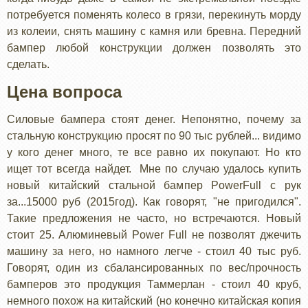
потребуется поменять колесо в грязи, перекинуть морду
из колеии, снять машину с камня или бревна. Передний
бампер любой конструкции должен позволять это
сделать.
Цена вопроса
Силовые бампера стоят денег. Непонятно, почему за
стальную конструкцию просят по 90 тыс рублей... видимо
у кого денег много, те все равно их покупают. Но кто
ищет тот всегда найдет. Мне по случаю удалось купить
новый китайский стальной бампер PowerFull с рук
за...15000 руб (2015год). Как говорят, "не пригодился".
Такие предложения не часто, но встречаются. Новый
стоит 25. Алюминевый Power Full не позволят джечить
машину за него, но намного легче - стоил 40 тыс руб.
Говорят, один из сбалансированных по вес/прочность
бамперов это продукция Таммерлан - стоил 40 круб,
немного похож на китайский (но конечно китайская копия