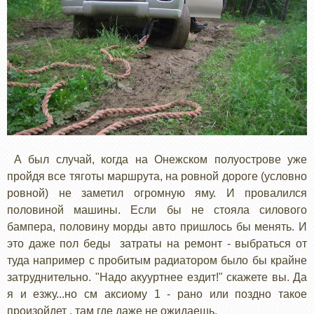
А был случай, когда на Онежском полуострове уже
пройдя все тяготы маршрута, на ровной дороге (условно
ровной) не заметил огромную яму. И провалился
половиной машины. Если бы не стояла силового
бампера, половину морды авто пришлось бы менять. И
это даже пол беды затраты на ремонт - выбраться от
туда например с пробитым радиатором было бы крайне
затруднительно. "Надо акууртнее ездит!" скажете вы. Да
я и езжу...но см аксиому 1 - рано или поздно такое
произойдет , там где даже не ожидаешь.