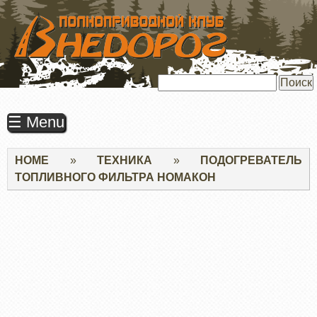
ПЕРЕЙТИ
К
ОСНОВНОМУ
СОДЕРЖАНИЮ
Поиск
☰ Menu
Строка
HOME
ТЕХНИКА
ПОДОГРЕВАТЕЛЬ
навигации
ТОПЛИВНОГО ФИЛЬТРА НОМАКОН