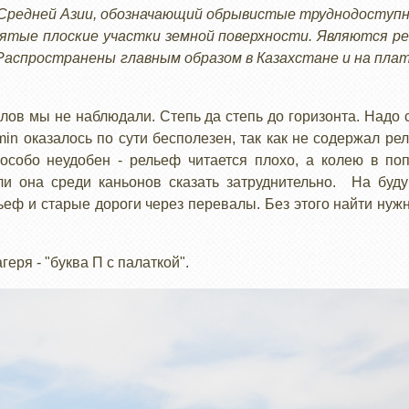
Средней Азии, обозначающий обрывистые труднодоступн
ятые плоские участки земной поверхности. Являются р
Распространены главным образом в Казахстане и на пла
лов мы не наблюдали. Степь да степь до горизонта. Надо с
in оказалось по сути бесполезен, так как не содержал рел
 особо неудобен - рельеф читается плохо, а колею в по
ли она среди каньонов сказать затруднительно. На бу
льеф и старые дороги через перевалы. Без этого найти нуж
еря - "буква П с палаткой".