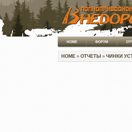
ПЕРЕЙТИ
К
ОСНОВНОМУ
СОДЕРЖАНИЮ
Основная
HOME
ФОРУМ
ОТ
навигация
Строка
HOME
ОТЧЕТЫ
ЧИНКИ УС
навигации