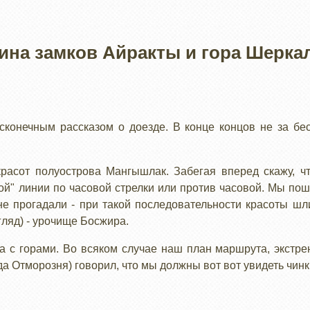
ина замков Айракты и гора Шерка
бесконечным рассказом о доезде. В конце концов не за б
красот полуострова Мангышлак. Забегая вперед скажу, ч
вой" линии по часовой стрелки или против часовой. Мы пош
не прогадали - при такой последовательности красоты ш
гляд) - урочище Босжира.
ча с горами. Во всяком случае наш план маршрута, экстр
а Отморозня) говорил, что мы должны вот вот увидеть чинк