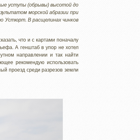
ые уступы (обрывы) высотой до
езультатом морской абразии при
то Устюрт. В расщелинах чинков
казать, что и с картами поначалу
ьефа. А генштаб в упор не хотел
путном направлении и так найти
дующее рекомендую использовать
ный проезд среди разрезов земли