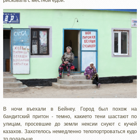
рисковать с местной едой.
В ночи въехали в Бейнеу. Город был похож на
бандитский притон - темно, какието тени шастают по
улицам, просевшие до земли нексии снуют с кучей
казахов. Захотелось немедленно телопортроваться кудо
то подальше.