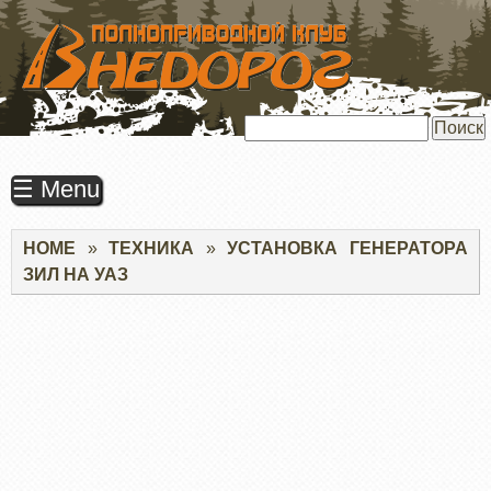
ПЕРЕЙТИ
К
ОСНОВНОМУ
СОДЕРЖАНИЮ
Поиск
☰ Menu
Строка
HOME
ТЕХНИКА
УСТАНОВКА ГЕНЕРАТОРА
навигации
ЗИЛ НА УАЗ