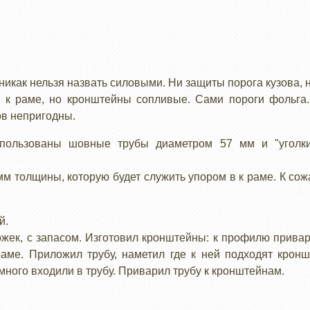
икак нельзя назвать силовыми. Ни защиты порога кузова, н
ь к раме, но кронштейны сопливые. Сами пороги фольга.
ов непригодны.
пользованы шовные трубы диаметром 57 мм и "уголки
мм толщины, которую будет служить упором в к раме. К со
й.
ожек, с запасом. Изготовил кронштейны: к профилю прива
ме. Приложил трубу, наметил где к ней подходят крон
ного входили в трубу. Приварил трубу к кронштейнам.