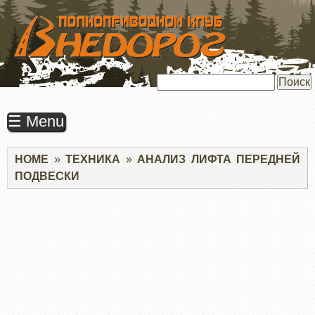
ПЕРЕЙТИ
К
ОСНОВНОМУ
СОДЕРЖАНИЮ
Поиск
☰ Menu
Строка
HOME
ТЕХНИКА
АНАЛИЗ ЛИФТА ПЕРЕДНЕЙ
навигации
ПОДВЕСКИ