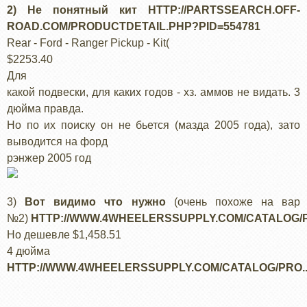
2) Не понятный кит
HTTP://PARTSSEARCH.OFF-
ROAD.COM/PRODUCTDETAIL.PHP?PID=554781
Rear - Ford - Ranger Pickup - Kit(
$2253.40
Для
какой подвески, для каких годов - хз. аммов не видать. 3
дюйма правда.
Но по их поиску он не бьется (мазда 2005 года), зато
выводится на форд
рэнжер 2005 год
3)
Вот видимо что нужно
(очень похоже на вар
№2)
HTTP://WWW.4WHEELERSSUPPLY.COM/CATALOG/PR
Но дешевле $1,458.51
4 дюйма
HTTP://WWW.4WHEELERSSUPPLY.COM/CATALOG/PRO..