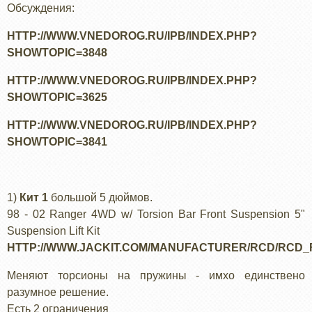
Обсуждения:
HTTP://WWW.VNEDOROG.RU/IPB/INDEX.PHP?
SHOWTOPIC=3848
HTTP://WWW.VNEDOROG.RU/IPB/INDEX.PHP?
SHOWTOPIC=3625
HTTP://WWW.VNEDOROG.RU/IPB/INDEX.PHP?
SHOWTOPIC=3841
1)
Кит 1
большой 5 дюймов.
98 - 02 Ranger 4WD w/ Torsion Bar Front Suspension 5"
Suspension Lift Kit
HTTP://WWW.JACKIT.COM/MANUFACTURER/RCD/RCD_
Меняют торсионы на пружины - имхо единствено
разумное решение.
Есть 2 ограничения