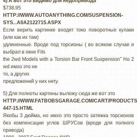
4) А вот это видимо для недопривода
$738.95
HTTP://WWW.AUTOANYTHING.COM/SUSPENSION-
SYS...A0A2122715.ASPX
Если верить картинке входят токо поворотные кулаки
(или как их там)
удлиненные. Вроде под торсионы ( во всяком случае я
выбрал в окне Fits
the 2wd Models with a Torsion Bar Front Suspension" Но 2
wd имхо это не
то, а других
предложений у них нету.
5) Для полноты картины выложу сюда же вот это
HTTP://WWW.FATBOBSGARAGE.COM/CART/PRODUCTS..
447-15.HTML
Якобы 3 дюйма, но имхо это просто затяжка торсионов
без компенсации углов ШРУСов (вроде для полного
привода)