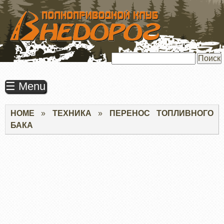
ПЕРЕЙТИ
К
ОСНОВНОМУ
СОДЕРЖАНИЮ
Поиск
☰ Menu
Строка
HOME
ТЕХНИКА
ПЕРЕНОС ТОПЛИВНОГО
навигации
БАКА