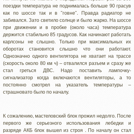
поездки температура не поднималась больше 90 грасув
как по шоссе так и в "говне". Правда радиатор не
забивался. Зато светило солнце и было жарко. На шоссе
при движении и в пробке (около часа) температура
держится стабильно 85 градусов. Как начинают работать
карлсоны не слышно. Только при максимальных их
оборотах становится слышно что они работают.
Однозначно одного вентилятора не хватает на трассе
(скорость около 80 км ч) – отвалился разъем и сразу же
стал греться ДВС. Надо поставить лампочку-
сигнализатор когда включаются вентиляторы, а то
постоянно смотрел на указатель температуры –
страшновато было по началу.
К сожалению, мастеловский блок прожил недолго. После
первого же серьезного использования лебедки и
разряде АКБ блок вышел из строя . По началу он стал