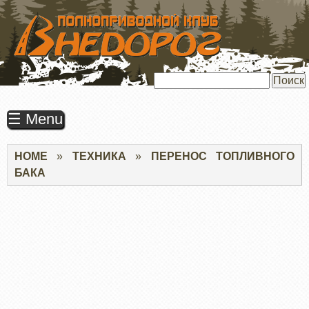
ПЕРЕЙТИ
К
ОСНОВНОМУ
СОДЕРЖАНИЮ
Поиск
☰ Menu
Строка
HOME
ТЕХНИКА
ПЕРЕНОС ТОПЛИВНОГО
навигации
БАКА