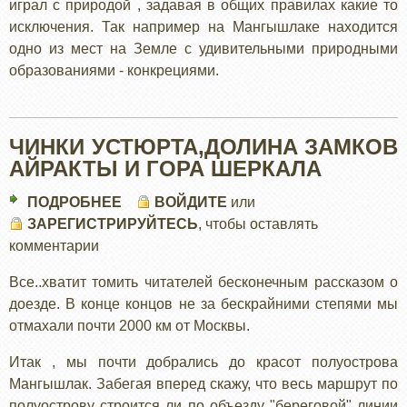
играл с природой , задавая в общих правилах какие то
исключения. Так например на Мангышлаке находится
одно из мест на Земле с удивительными природными
образованиями - конкрециями.
ЧИНКИ УСТЮРТА,ДОЛИНА ЗАМКОВ
АЙРАКТЫ И ГОРА ШЕРКАЛА
ПОДРОБНЕЕ
О
ВОЙДИТЕ
или
ЗАРЕГИСТРИРУЙТЕСЬ
ЧИНКИ
, чтобы оставлять
комментарии
УСТЮРТА,ДОЛИНА
ЗАМКОВ
Все..хватит томить читателей бесконечным рассказом о
АЙРАКТЫ
доезде. В конце концов не за бескрайними степями мы
И
отмахали почти 2000 км от Москвы.
ГОРА
ШЕРКАЛА
Итак , мы почти добрались до красот полуострова
Мангышлак. Забегая вперед скажу, что весь маршрут по
полуострову строится ли по объезду "береговой" линии