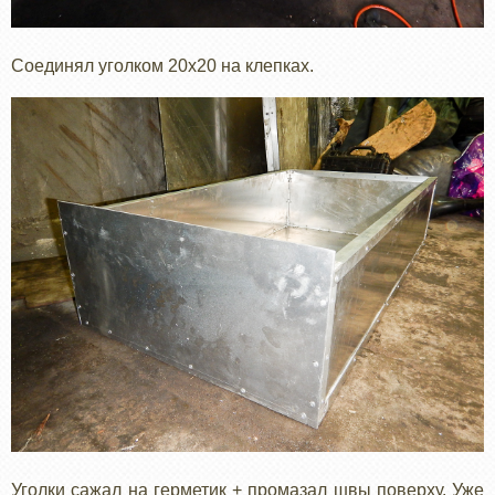
Соединял уголком 20х20 на клепках.
Уголки сажал на герметик + промазал швы поверху. Уже