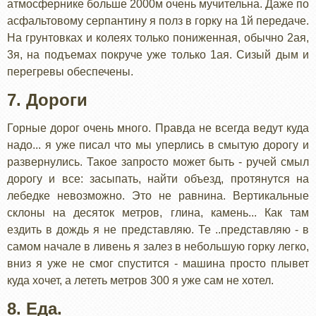
атмосфернике больше 2000м очень мучительна. Даже по
асфальтовому серпантину я полз в горку на 1й передаче.
На грунтовках и колеях только пониженная, обычно 2ая,
3я, на подъемах покруче уже только 1ая. Сизый дым и
перегревы обеспечены.
7. Дороги
Горные дорог очень много. Правда не всегда ведут куда
надо... я уже писал что мы уперлись в смытую дорогу и
развернулись. Такое запросто может быть - ручей смыл
дорогу и все: засыпать, найти объезд, протянутся на
лебедке невозможно. Это не равнина. Вертикальные
склоны на десяток метров, глина, камень... Как там
ездить в дождь я не представляю. Те ..представляю - в
самом начале в ливень я залез в небольшую горку легко,
вниз я уже не смог спустится - машина просто плывет
куда хочет, а лететь метров 300 я уже сам не хотел.
8. Еда.