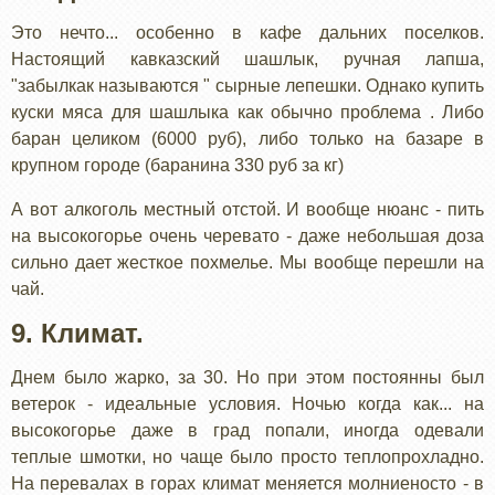
Это нечто... особенно в кафе дальних поселков.
Настоящий кавказский шашлык, ручная лапша,
"забылкак называются " сырные лепешки. Однако купить
куски мяса для шашлыка как обычно проблема . Либо
баран целиком (6000 руб), либо только на базаре в
крупном городе (баранина 330 руб за кг)
А вот алкоголь местный отстой. И вообще нюанс - пить
на высокогорье очень черевато - даже небольшая доза
сильно дает жесткое похмелье. Мы вообще перешли на
чай.
9. Климат.
Днем было жарко, за 30. Но при этом постоянны был
ветерок - идеальные условия. Ночью когда как... на
высокогорье даже в град попали, иногда одевали
теплые шмотки, но чаще было просто теплопрохладно.
На перевалах в горах климат меняется молниеносто - в