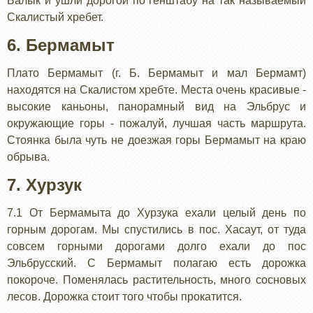
Балык и ушли дорогой по генштабу на так называемый
Скалистый хребет.
6. Бермамыт
Плато Бермамыт (г. Б. Бермамыт и мал Бермамт)
находятся на Скалистом хребте. Места очень красивые -
высокие каньоны, панорамный вид на Эльбрус и
окружающие горы - пожалуй, лучшая часть маршрута.
Стоянка была чуть не доезжая горы Бермамыт на краю
обрыва.
7. Хурзук
7.1 От Бермамыта до Хурзука ехали целый день по
горным дорогам. Мы спустились в пос. Хасаут, от туда
совсем горными дорогами долго ехали до пос
Эльбрусский. С Бермамыт полагаю есть дорожка
покороче. Поменялась растительность, много сосновых
лесов. Дорожка стоит того чтобы прокатится.