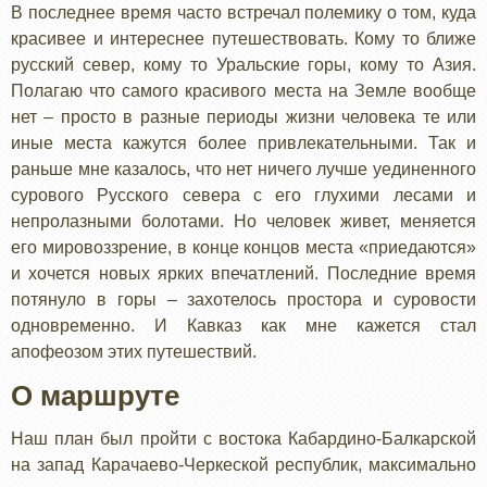
В последнее время часто встречал полемику о том, куда
красивее и интереснее путешествовать. Кому то ближе
русский север, кому то Уральские горы, кому то Азия.
Полагаю что самого красивого места на Земле вообще
нет – просто в разные периоды жизни человека те или
иные места кажутся более привлекательными. Так и
раньше мне казалось, что нет ничего лучше уединенного
сурового Русского севера с его глухими лесами и
непролазными болотами. Но человек живет, меняется
его мировоззрение, в конце концов места «приедаются»
и хочется новых ярких впечатлений. Последние время
потянуло в горы – захотелось простора и суровости
одновременно. И Кавказ как мне кажется стал
апофеозом этих путешествий.
О маршруте
Наш план был пройти с востока Кабардино-Балкарской
на запад Карачаево-Черкеской республик, максимально