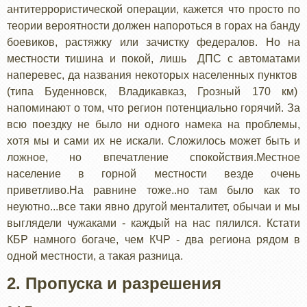
антитеррористической операции, кажется что просто по
теории вероятности должен напороться в горах на банду
боевиков, растяжку или зачистку федералов. Но на
местности тишина и покой, лишь ДПС с автоматами
наперевес, да названия некоторых населенных пунктов
(типа Буденновск, Владикавказ, Грозный 170 км)
напоминают о том, что регион потенциально горячий. За
всю поездку не было ни одного намека на проблемы,
хотя мы и сами их не искали. Сложилось может быть и
ложное, но впечатление спокойствия.Местное
население в горной местности везде очень
приветливо.На равнине тоже..но там было как то
неуютно...все таки явно другой менталитет, обычаи и мы
выглядели чужаками - каждый на нас пялился. Кстати
КБР намного богаче, чем КЧР - два региона рядом в
одной местности, а такая разница.
2. Пропуска и разрешения