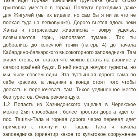
Тала идет горная приличная грунтовка (если слово
грунтовка уместно в горах). Полпути проходима даже
для Жигулей (мы их видели, но сам бы я ни за что не
поехал туда на легковушке). Дорого вьется вдоль реки
Ханза и потрясающе живописна - вокруг ущелье,
возвышаются горы, наползают туманы. Так ты
добрались до конечной точки (лагерь 4) до начала
Кабардино-балкарского высокогорного заповедника. Там
живет егерь, он сказал что можно встать на равнине у
самого крайней будки. В ней иногда ночуют туристы, но
мы были совсем одни. Эта пустынная дорога сама по
себе красиво, а ледники в конце стоят того чтобы
доехать и переночевать там. Тихое уединенное место
без туристов. Очень рекомендую.
1.2 Попасть из Хазнидонского ущелья в Черекское
можно 2мя способами : более простая дорога идет от
пос. Ташлы-Тала и горная дорога через перевал идет
примерно с полпути от Ташлы Тала и начала
заповедника (ориентир какое то культовое сооружение