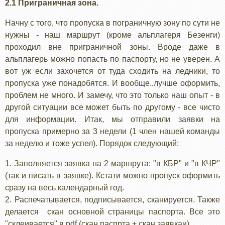
2.1 Приграничная зона.
Начну с того, что пропуска в пограничную зону по сути не
нужны - наш маршрут (кроме альплагеря Безенги)
проходил вне приграничной зоны. Вроде даже в
альплагерь можно попасть по паспорту, но не уверен. А
вот уж если захочется от туда сходить на ледники, то
пропуска уже понадобятся. И вообще..лучше оформить,
проблем не много. И замечу, что это только наш опыт - в
другой ситуации все может быть по другому - все чисто
для информации. Итак, мы отправили заявки на
пропуска примерно за 3 недели (1 член нашей команды
за неделю и тоже успел). Порядок следующий:
1. Заполняется заявка на 2 маршрута: "в КБР" и "в КЧР"
(так и писать в заявке). Кстати можно пропуск оформить
сразу на весь календарный год.
2. Распечатывается, подписывается, сканируется. Также
делается скан основной страницы паспорта. Все это
"склеивается" в pdf (скан паспрта + скан заявкаи).