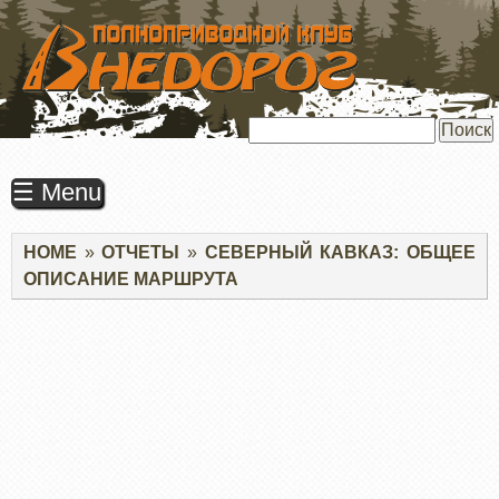
ПЕРЕЙТИ
К
ОСНОВНОМУ
СОДЕРЖАНИЮ
Поиск
☰ Menu
Строка
HOME
ОТЧЕТЫ
СЕВЕРНЫЙ КАВКАЗ: ОБЩЕЕ
навигации
ОПИСАНИЕ МАРШРУТА