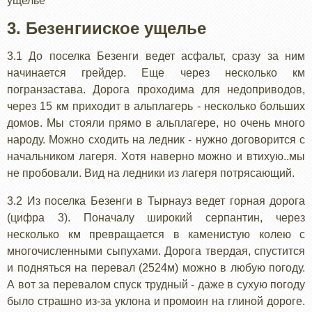
ущелье
3. Безенгииское ущелье
3.1 До поселка Безенги ведет асфальт, сразу за ним
начинается грейдер. Еще через несколько км
погранзастава. Дорога проходима для недоприводов,
через 15 км приходит в альплагерь - несколько больших
домов. Мы стояли прямо в альплагере, но очень много
народу. Можно сходить на ледник - нужно договорится с
начальником лагеря. Хотя наверно можно и втихую..мы
не пробовали. Вид на ледники из лагеря потрясающий.
3.2 Из поселка Безенги в Тырнауз ведет горная дорога
(цифра 3). Поначалу широкий серпантин, через
несколько км превращается в каменистую колею с
многочисленными сыпухами. Дорога твердая, спустится
и подняться на перевал (2524м) можно в любую погоду.
А вот за перевалом спуск трудный - даже в сухую погоду
было страшно из-за уклона и промоин на глиной дороге.