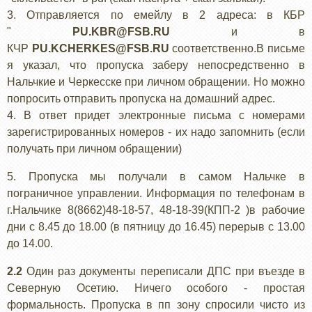
3. Отправляется по емейлу в 2 адреса: в КБР
"
PU.KBR@FSB.RU
и в
КЧР
PU.KCHERKES@FSB.RU
соответственно.В письме
я указал, что пропуска заберу непосредственно в
Нальчкие и Черкесске при личном обращении. Но можно
попросить отправить пропуска на домашний адрес.
4. В ответ придет электронные письма с номерами
зарегистрированных номеров - их надо запомнить (если
получать при личном обращении)
5. Пропуска мы получали в самом Нальчке в
пограничное управлении. Информация по телефонам в
г.Нальчике 8(8662)48-18-57, 48-18-39(КПП-2 )в рабочие
дни с 8.45 до 18.00 (в пятницу до 16.45) перерыв с 13.00
до 14.00.
2.2
Один раз документы переписали ДПС при въезде в
Северную Осетию. Ничего особого - простая
формальность. Пропуска в пп зону спросили чисто из