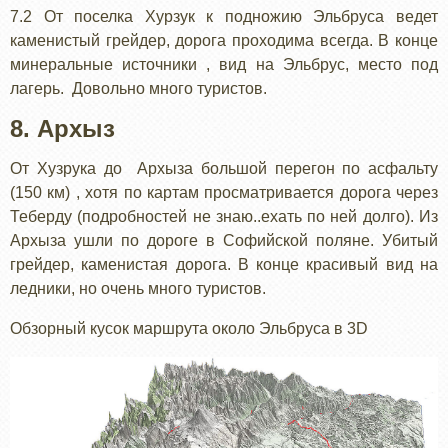
7.2 От поселка Хурзук к подножию Эльбруса ведет
каменистый грейдер, дорога проходима всегда. В конце
минеральные источники , вид на Эльбрус, место под
лагерь. Довольно много туристов.
8. Архыз
От Хузрука до Архыза большой перегон по асфальту
(150 км) , хотя по картам просматривается дорога через
Теберду (подробностей не знаю..ехать по ней долго). Из
Архыза ушли по дороге в Софийской поляне. Убитый
грейдер, каменистая дорога. В конце красивый вид на
ледники, но очень много туристов.
Обзорный кусок маршрута около Эльбруса в 3D