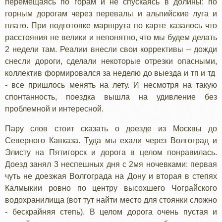
перемещаясь по горам и не спускаясь в долины: по
горным дорогам через перевалы и альпийские луга и
плато. При подготовке маршрута по карте казалось что
расстояния не велики и непонятно, что мы будем делать
2 недели там. Реалии внесли свои коррективы – дожди
снесли дороги, сделали некоторые отрезки опасными,
коллектив формировался за неделю до выезда и тп и тд
- все пришлось менять на лету. И несмотря на такую
спонтанность, поездка вышла на удивление без
проблемной и интересной.
Пару слов стоит сказать о доезде из Москвы до
Северного Кавказа. Туда мы ехали через Волгоград и
Элисту на Пятигорск и дорога в целом понравилась.
Доезд занял 3 неспешных дня с 2мя ночевками: первая
чуть не доезжая Волгограда на Дону и вторая в степях
Калмыкии ровно по центру высохшего Чограйского
водохранилища (вот тут найти место для стоянки сложно
- бескрайняя степь). В целом дорога очень пустая и