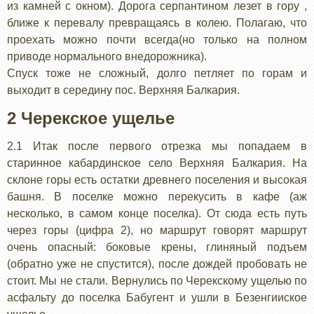
из камней с окном). Дорога серпантином лезет в гору ,
ближе к перевалу превращаясь в колею. Полагаю, что
проехать можно почти всегда(но только на полном
приводе нормального внедорожника).
Спуск тоже не сложный, долго петляет по горам и
выходит в середину пос. Верхняя Балкария.
2 Черекское ущелье
2.1 Итак после первого отрезка мы попадаем в
старинное кабардинское село Верхняя Балкария. На
склоне горы есть остатки древнего поселения и высокая
башня. В поселке можно перекусить в кафе (аж
несколько, в самом конце поселка). От сюда есть путь
через горы (цифра 2), но маршрут говорят маршрут
очень опасный: боковые крены, глиняный подъем
(обратно уже не спустится), после дождей пробовать не
стоит. Мы не стали. Вернулись по Черекскому ущелью по
асфальту до поселка Бабугент и ушли в Безенгииское