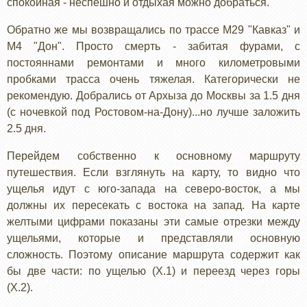
спокойная - неспешно и отдыхая можно добраться.
Обратно же мы возвращались по трассе М29 "Кавказ" и
М4 "Дон". Просто смерть - забитая фурами, с
постояннами ремонтами и много километровыми
пробками трасса очень тяжелая. Категорически не
рекомендую. Добрались от Архыза до Москвы за 1.5 дня
(с ночевкой под Ростовом-на-Дону)...но лучше заложить
2.5 дня.
Перейдем собственно к основному маршруту
путешествия. Если взглянуть на карту, то видно что
ущелья идут с юго-запада на северо-восток, а мы
должны их пересекать с востока на запад. На карте
желтыми цифрами показаны эти самые отрезки между
ущельями, которые и представляли основную
сложность. Поэтому описание маршрута содержит как
бы две части: по ущелью (Х.1) и переезд через горы
(Х.2).