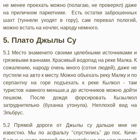
не менее проехать можно (полагаю, не проверял) даже
на приличном паркетнике. Есть остатки заброшенных
шахт (туннели уходят в гору), сам перевал пологий,
можно встать на ночлег, народу немного.
5. Плато Джылы Су
5.1 Место знаменито своими целебными источниками и
грязевыми ваннами. Красивый водопад на реке Малка. К
сожалению, народу очень много (сотни людей), даже не
пустили на авто к месту. Можно объехать реку Малку и по
серпантну на горе подъехать к реке Кылкол - там
туристов намного меньше,а до источников можно дойти
пешком. После дождя форсировать Кызылкол
затруднительно (буханка утонула). Неплохой вид на
Эльбрус.
5.2 Прямой дороги от Джылы су дальше мне не
известно. Мы по асфальту "спустились" до пос. Кичи-