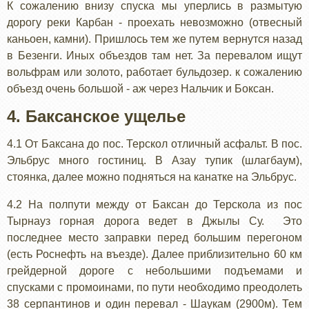
К сожалению внизу спуска мы уперлись в размытую
дорогу реки Карбан - проехать невозможно (отвесный
каньоен, камни). Пришлось тем же путем вернутся назад
в Безенги. Иных объездов там нет. За перевалом ищут
вольфрам или золото, работает бульдозер. к сожалению
объезд очень большой - аж через Нальчик и Боксан.
4. Баксанское ущелье
4.1 От Баксана до пос. Терскол отличный асфальт. В пос.
Эльбрус много гостиниц. В Азау тупик (шлагбаум),
стоянка, далее можно подняться на канатке на Эльбрус.
4.2 На полпути между от Баксан до Терскола из пос
Тырнауз горная дорога ведет в Джылы Су. Это
последнее место заправки перед большим перегоном
(есть Роснефть на въезде). Далее приблизительно 60 км
грейдерной дороге с небольшими подъемами и
спусками с промоинами, по пути необходимо преодолеть
38 серпантинов и один перевал - Шаукам (2900м). Тем