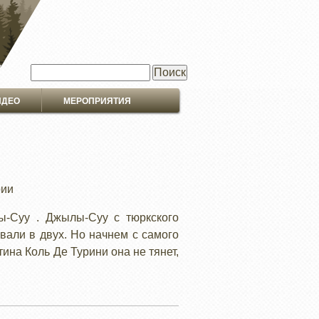
Поиск
ИДЕО
МЕРОПРИЯТИЯ
рии
ы-Суу . Джылы-Суу с тюркского
ывали в двух. Но начнем с самого
ина Коль Де Турини она не тянет,