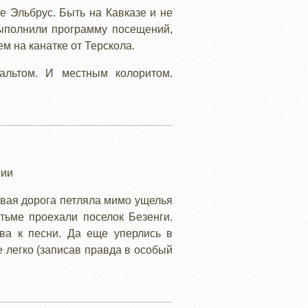
е Эльбрус. Быть на Кавказе и не
ыполнили программу посещений,
м на канатке от Терскола.
альтом. И местным колоритом.
рии
овая дорога петляла мимо ущелья
тьме проехали поселок Безенги.
ова к песни. Да еще уперлись в
е легко (записав правда в особый