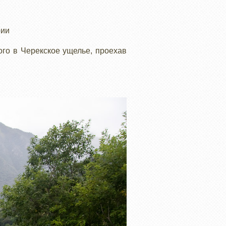
рии
ого в Черекское ущелье, проехав