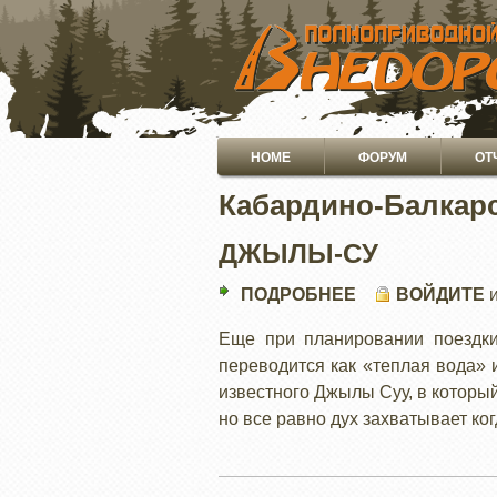
ПЕРЕЙТИ
К
ОСНОВНОМУ
СОДЕРЖАНИЮ
Основная
HOME
ФОРУМ
ОТ
навигация
Кабардино-Балкарс
ДЖЫЛЫ-СУ
ПОДРОБНЕЕ
О
ВОЙДИТЕ
ДЖЫЛЫ-
Еще при планировании поездки
СУ
переводится как «теплая вода» и
известного Джылы Суу, в который
но все равно дух захватывает ког