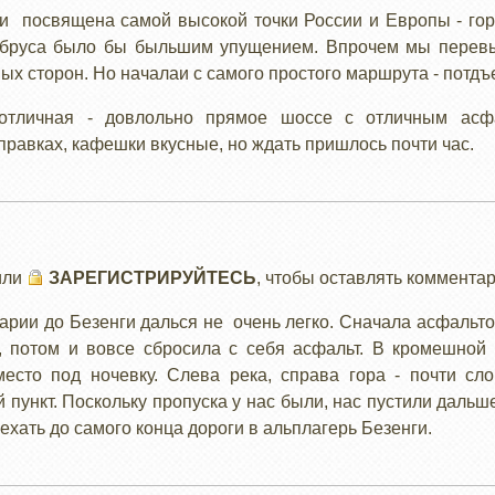
й и посвящена самой высокой точки России и Европы - гор
льбруса было бы быльшим упущением. Впрочем мы перев
ных сторон. Но началаи с самого простого маршрута - потдъе
 отличная - довлольно прямое шоссе с отличным асф
равках, кафешки вкусные, но ждать пришлось почти час.
или
ЗАРЕГИСТРИРУЙТЕСЬ
, чтобы оставлять коммента
арии до Безенги далься не очень легко. Сначала асфальт
 потом и вовсе сбросила с себя асфальт. В кромешной 
место под ночевку. Слева река, справа гора - почти сл
й пункт. Поскольку пропуска у нас были, нас пустили дальш
ехать до самого конца дороги в альплагерь Безенги.