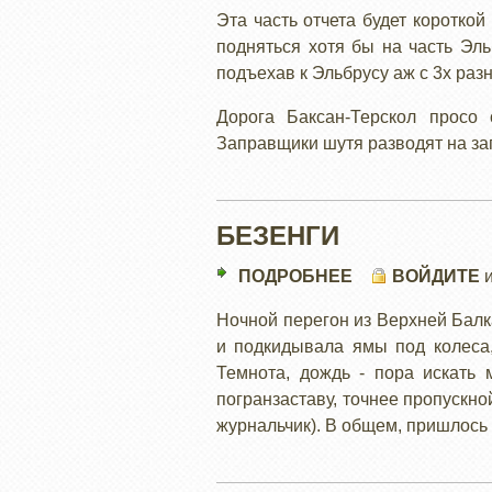
ЭЛЬБРУС
Эта часть отчета будет коротко
подняться хотя бы на часть Э
подъехав к Эльбрусу аж с 3х раз
Дорога Баксан-Терскол просо
Заправщики шутя разводят на зап
БЕЗЕНГИ
ПОДРОБНЕЕ
О
ВОЙДИТЕ
БЕЗЕНГИ
Ночной перегон из Верхней Балк
и подкидывала ямы под колеса,
Темнота, дождь - пора искать 
погранзаставу, точнее пропускно
журнальчик). В общем, пришлось 