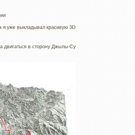
рии
та я уже выкладывал красивую 3D
она двигаться в сторону Джылы-Су