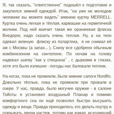
Я, так сказать, "ответственно" подошёл к подготовке и
закупился зимней одеждой. Итак, "на уже не молодом
человеке вы можете видеть" зимнюю куртку MERRELL.
Куртка очень легкая и тёплая, кармашки на герметичной
молнии. Под ней маячит такая же оранжевая флиска
Внедорог, надо сказать очень теплая. Ну, а на тело
одевал зеленую флиску из полартека, я не снимал её
аж с Москвы (а запах... ). Снизу все сдобрено обычным
комбинезоном на синтепоне. По ночам на голову
надевал шапку "как у спецназа" , с дырками в глазах,
хотя это было излишне - погоды нас баловали теплом.
На ногах, пока не промокли, были зимние сапоги Nordfin.
Довольно тёплые, пока не промокли при провале в
озере. У нас, правда, было могучее оружие - в салоне
Тойоты я установил воздушный Планар и помимо
комфортного сна он ещё позволял быстро высушить
одежду и вещи. Правда приходилось это делать поутру и
открывать двери настеж, потому как кумар, исходивший