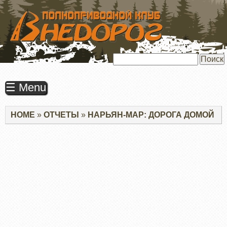
ПЕРЕЙТИ
К
ОСНОВНОМУ
СОДЕРЖАНИЮ
Поиск
☰ Menu
Строка
HOME
ОТЧЕТЫ
НАРЬЯН-МАР: ДОРОГА ДОМОЙ
навигации