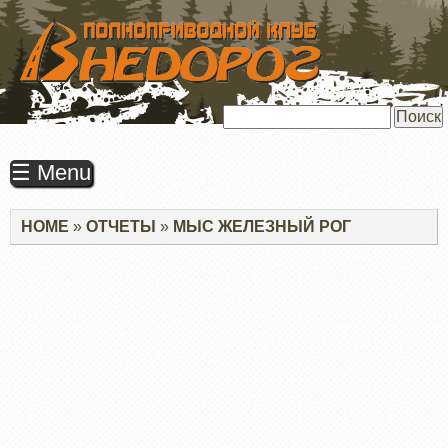
ПЕРЕЙТИ
К
ОСНОВНОМУ
СОДЕРЖАНИЮ
Поиск
☰ Menu
Строка
HOME
ОТЧЕТЫ
МЫС ЖЕЛЕЗНЫЙ РОГ
навигации