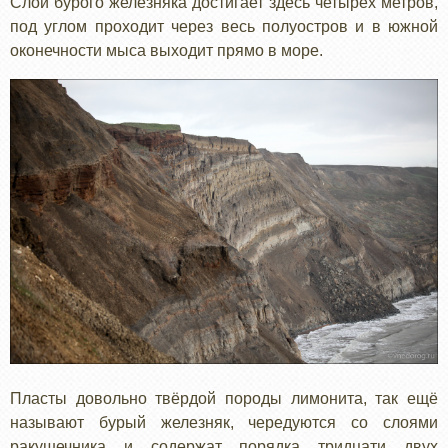
Слой бурого железняка достигает здесь четырёх метров,
под углом проходит через весь полуостров и в южной
оконечности мыса выходит прямо в море.
Пласты довольно твёрдой породы лимонита, так ещё
называют бурый железняк, чередуются со слоями
ракушечника и содержат порядка тридцати двух