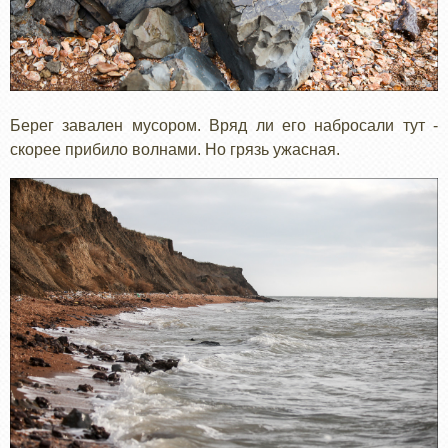
Берег завален мусором. Вряд ли его набросали тут -
скорее прибило волнами. Но грязь ужасная.