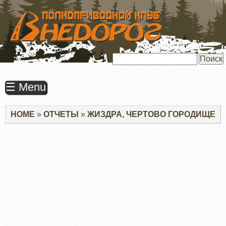
ПЕРЕЙТИ
К
ОСНОВНОМУ
СОДЕРЖАНИЮ
Поиск
☰ Menu
Строка
HOME
ОТЧЕТЫ
ЖИЗДРА, ЧЕРТОВО ГОРОДИЩЕ
навигации