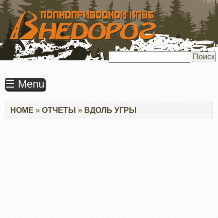
ПЕРЕЙТИ
К
ОСНОВНОМУ
СОДЕРЖАНИЮ
Поиск
☰ Menu
Строка
HOME
ОТЧЕТЫ
ВДОЛЬ УГРЫ
навигации