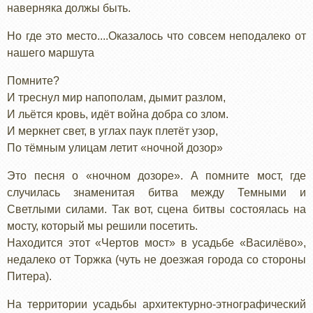
наверняка должы быть.
Но где это место....Оказалось что совсем неподалеко от
нашего маршута
Помните?
И треснул мир напополам, дымит разлом,
И льётся кровь, идёт война добра со злом.
И меркнет свет, в углах паук плетёт узор,
По тёмным улицам летит «ночной дозор»
Это песня о «ночном дозоре». А помните мост, где
случилась знаменитая битва между Темными и
Светлыми силами. Так вот, сцена битвы состоялась на
мосту, который мы решили посетить.
Находится этот «Чертов мост» в усадьбе «Василёво»,
недалеко от Торжка (чуть не доезжая города со стороны
Питера).
На территории усадьбы архитектурно-этнографический