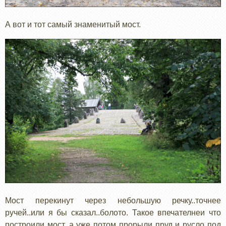
А вот и тот самый знаменитый мост.
Мост перекинут через небольшую речку..точнее
ручей..или я бы сказал..болото. Такое впечателнеи что
построили мост, а уже потом прорыли пруд и русло под