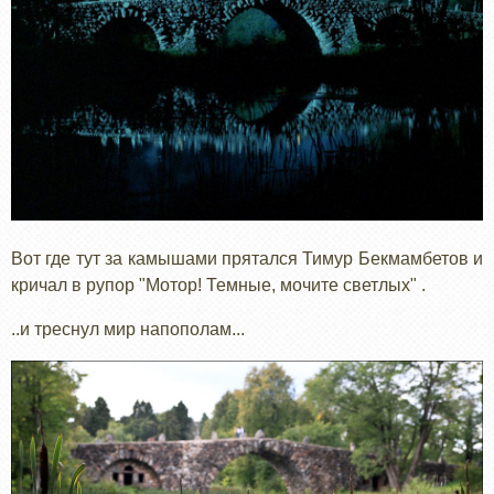
Вот где тут за камышами прятался Тимур Бекмамбетов и
кричал в рупор "Мотор! Темные, мочите светлых" .
..и треснул мир напополам...