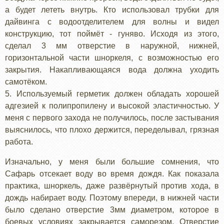
а будет лететь внутрь. Кто использовал трубки для
дайвинга с водоотделителем для волны и видел
конструкцию, тот поймёт - гуняво. Исходя из этого,
сделал 3 мм отверстие в наружной, нижней,
горизонтальной части шноркеля, с возможностью его
закрытия. Накапливающаяся вода должна уходить
самотёком.
5. Используемый герметик должен обладать хорошей
адгезией к полипропилену и высокой эластичностью. У
меня с первого захода не получилось, после застывания
выяснилось, что плохо держится, переделывал, грязная
работа.
Изначально, у меня были большие сомнения, что
Сафарь отсекает воду во время дождя. Как показала
практика, шноркель, даже развёрнутый против хода, в
дождь набирает воду. Поэтому впереди, в нижней части
было сделано отверстие 3мм диаметром, которое в
боевых условиях закрывается саморезом. Отверстие