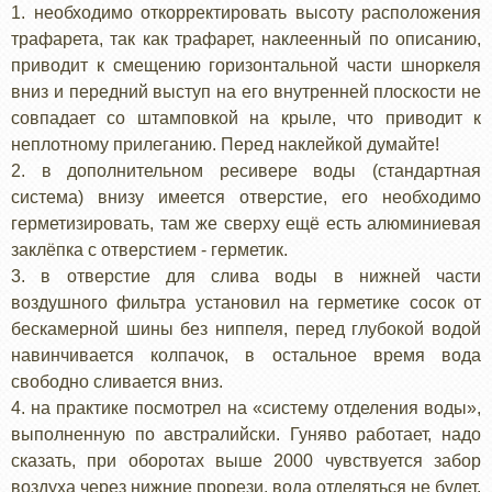
1. необходимо откорректировать высоту расположения
трафарета, так как трафарет, наклеенный по описанию,
приводит к смещению горизонтальной части шноркеля
вниз и передний выступ на его внутренней плоскости не
совпадает со штамповкой на крыле, что приводит к
неплотному прилеганию. Перед наклейкой думайте!
2. в дополнительном ресивере воды (стандартная
система) внизу имеется отверстие, его необходимо
герметизировать, там же сверху ещё есть алюминиевая
заклёпка с отверстием - герметик.
3. в отверстие для слива воды в нижней части
воздушного фильтра установил на герметике сосок от
бескамерной шины без ниппеля, перед глубокой водой
навинчивается колпачок, в остальное время вода
свободно сливается вниз.
4. на практике посмотрел на «систему отделения воды»,
выполненную по австралийски. Гуняво работает, надо
сказать, при оборотах выше 2000 чувствуется забор
воздуха через нижние прорези, вода отделяться не будет,