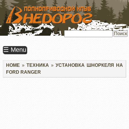
ПЕРЕЙТИ
К
ОСНОВНОМУ
СОДЕРЖАНИЮ
Поиск
☰ Menu
Строка
HOME
ТЕХНИКА
УСТАНОВКА ШНОРКЕЛЯ НА
навигации
FORD RANGER