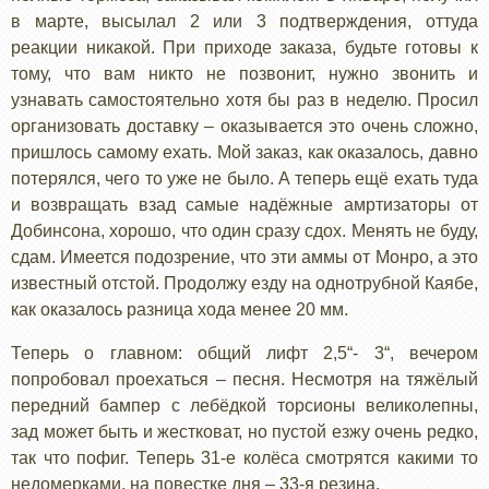
в марте, высылал 2 или 3 подтверждения, оттуда
реакции никакой. При приходе заказа, будьте готовы к
тому, что вам никто не позвонит, нужно звонить и
узнавать самостоятельно хотя бы раз в неделю. Просил
организовать доставку – оказывается это очень сложно,
пришлось самому ехать. Мой заказ, как оказалось, давно
потерялся, чего то уже не было. А теперь ещё ехать туда
и возвращать взад самые надёжные амртизаторы от
Добинсона, хорошо, что один сразу сдох. Менять не буду,
сдам. Имеется подозрение, что эти аммы от Монро, а это
известный отстой. Продолжу езду на однотрубной Каябе,
как оказалось разница хода менее 20 мм.
Теперь о главном: общий лифт 2,5“- 3“, вечером
попробовал проехаться – песня. Несмотря на тяжёлый
передний бампер с лебёдкой торсионы великолепны,
зад может быть и жестковат, но пустой езжу очень редко,
так что пофиг. Теперь 31-е колёса смотрятся какими то
недомерками, на повестке дня – 33-я резина.