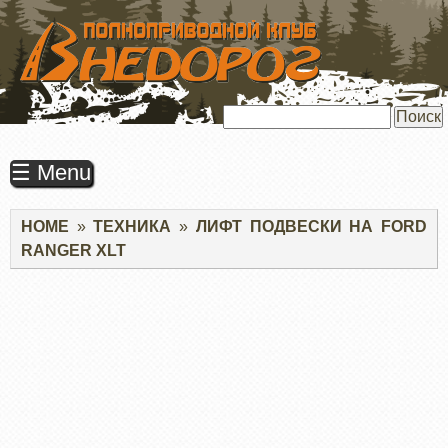
ПЕРЕЙТИ
К
ОСНОВНОМУ
СОДЕРЖАНИЮ
Поиск
☰ Menu
Строка
HOME
ТЕХНИКА
ЛИФТ ПОДВЕСКИ НА FORD
навигации
RANGER XLT