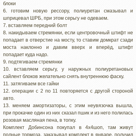
блоки
6. готовим новую рессору, полиуретан смазывал и
шприцевал ШРБ, при этом серьгу не одеваем.
7. вставляем передний болт
8. накидываем стремянки, если центровочный штифт не
попадает в отверстие на мосту, то ставим домкрат сзади
моста наклонно и давим вверх и вперёд, штифт
попадает куда надо.
9. подтягиваем стремянки
10. вставляем серьгу, у наружных полиуретановых
сайлент блоков желательно снять внутреннюю фаску.
11. затягиваем все гайки
12. операции с 2 по 11 повторяется с другой стороной
авто.
13. меняем амортизаторы, с этим неувязочка вышла,
при прокачке один из них сказал пшик и из него полилась
розовая масляная пена, в топку.
Комплект Добинсона покупал в 4х4шоп, там живут
полные тормоза, заказывал комплект в январе, получил