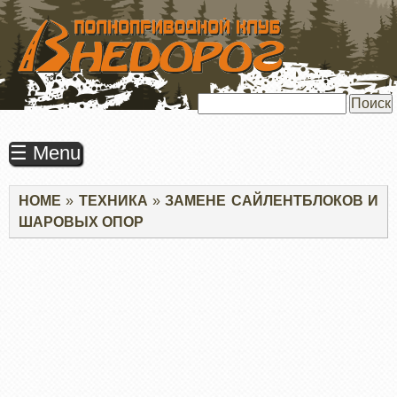
ПЕРЕЙТИ
К
ОСНОВНОМУ
СОДЕРЖАНИЮ
Поиск
☰ Menu
Строка
HOME
ТЕХНИКА
ЗАМЕНЕ САЙЛЕНТБЛОКОВ И
навигации
ШАРОВЫХ ОПОР