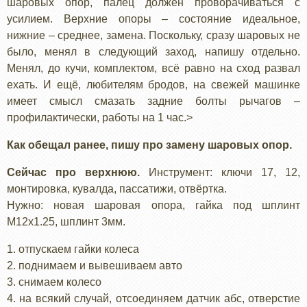
шаровых опор, палец должен проворачиваться с
усилием. Верхние опоры – состояние идеальное,
нижние – среднее, замена. Поскольку, сразу шаровых не
было, менял в следующий заход, напишу отдельно.
Менял, до кучи, комплектом, всё равно на сход развал
ехать. И ещё, любителям бродов, на свежей машинке
имеет смысл смазать задние болты рычагов –
профилактически, работы на 1 час.>
Как обещал ранее, пишу про замену шаровых опор.
Сейчас про верхнюю.
Инструмент: ключи 17, 12,
монтировка, кувалда, пассатижи, отвёртка.
Нужно: новая шаровая опора, гайка под шплинт
М12х1.25, шплинт 3мм.
1. отпускаем гайки колеса
2. поднимаем и вывешиваем авто
3. снимаем колесо
4. на всякий случай, отсоединяем датчик абс, отверстие