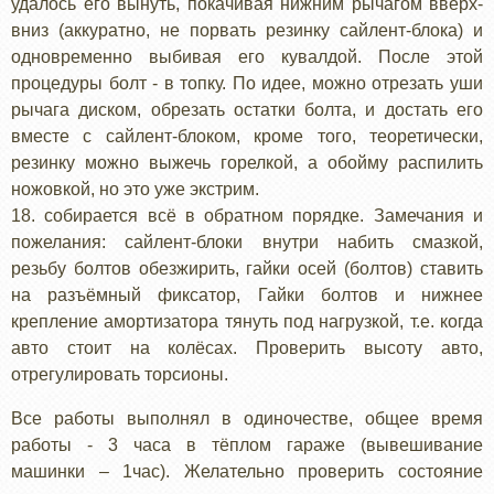
удалось его вынуть, покачивая нижним рычагом вверх-
вниз (аккуратно, не порвать резинку сайлент-блока) и
одновременно выбивая его кувалдой. После этой
процедуры болт - в топку. По идее, можно отрезать уши
рычага диском, обрезать остатки болта, и достать его
вместе с сайлент-блоком, кроме того, теоретически,
резинку можно выжечь горелкой, а обойму распилить
ножовкой, но это уже экстрим.
18. собирается всё в обратном порядке. Замечания и
пожелания: сайлент-блоки внутри набить смазкой,
резьбу болтов обезжирить, гайки осей (болтов) ставить
на разъёмный фиксатор, Гайки болтов и нижнее
крепление амортизатора тянуть под нагрузкой, т.е. когда
авто стоит на колёсах. Проверить высоту авто,
отрегулировать торсионы.
Все работы выполнял в одиночестве, общее время
работы - 3 часа в тёплом гараже (вывешивание
машинки – 1час). Желательно проверить состояние