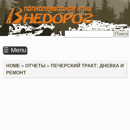
ПЕРЕЙТИ
К
ОСНОВНОМУ
СОДЕРЖАНИЮ
Поиск
☰ Menu
Строка
HOME
ОТЧЕТЫ
ПЕЧЕРСКИЙ ТРАКТ: ДНЕВКА И
навигации
РЕМОНТ