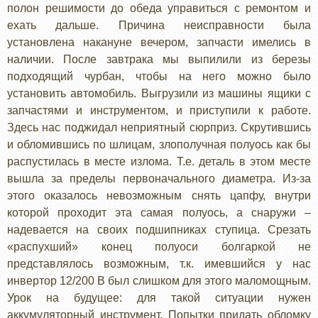
полон решимости до обеда управиться с ремонтом и
ехать дальше. Причина неисправности была
установлена накануне вечером, запчасти имелись в
наличии. После завтрака мы выпилили из березы
подходящий чурбан, чтобы на него можно было
установить автомобиль. Выгрузили из машины ящики с
запчастями и инструментом, и приступили к работе.
Здесь нас поджидал неприятный сюрприз. Скрутившись
и обломившись по шлицам, злополучная полуось как бы
распустилась в месте излома. Т.е. деталь в этом месте
вышла за пределы первоначального диаметра. Из-за
этого оказалось невозможным снять цапфу, внутри
которой проходит эта самая полуось, а снаружи –
надевается на своих подшипниках ступица. Срезать
«распухший» конец полуоси болгаркой не
представлялось возможным, т.к. имевшийся у нас
инвертор 12/200 В был слишком для этого маломощным.
Урок на будущее: для такой ситуации нужен
аккумуляторный инструмент. Попытки придать обломку