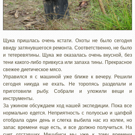
Щука пришлась очень кстати. Охоты не было сегодня
ввиду затянувшегося ремонта. Соответственно, не было
и тетеревятины. Щука же оказалась очень вкусной, без
тени какого-либо привкуса или запаха тины. Прекрасное
свежее диетическое мясо.
Управился я с машиной уже ближе к вечеру. Решили
сегодня никуда не ехать. Не торопясь разделали и
приготовили рыбу. Собрали и уложили вещи и
инструменты.
За ужином обсуждаем ход нашей экспедиции. Пока все
нормально едется. Неприятность с полуосью и цапфой
отобрала один день и слегка выбила нас из колеи, но
запас времени еще есть, и все должно получиться. На
счет отставших Мицубиси мы уже к тому времени