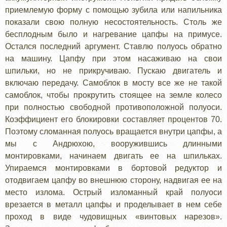
приемлемую форму с помощью зубила или напильника
показали свою полную несостоятельность. Столь же
бесплодным было и нагревание цапфы на примусе.
Остался последний аргумент. Ставлю полуось обратно
на машину. Цапфу при этом насаживаю на свои
шпильки, но не прикручиваю. Пускаю двигатель и
включаю передачу. Самоблок в мосту все же не такой
самоблок, чтобы прокрутить стоящее на земле колесо
при полностью свободной противоположной полуоси.
Коэффициент его блокировки составляет процентов 70.
Поэтому сломанная полуось вращается внутри цапфы, а
мы с Андрюхою, вооружившись длинными
монтировками, начинаем двигать ее на шпильках.
Упираемся монтировками в бортовой редуктор и
отодвигаем цапфу во внешнюю сторону, надвигая ее на
место излома. Острый изломанный край полуоси
врезается в металл цапфы и проделывает в нем себе
проход в виде чудовищных «винтовых нарезов».