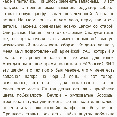
как ни пытались. Пришлось заменить запасным. Ну вот,
полуось с подшипником заменил, редуктор собрал,
ставлю новую цапфу взамен покалеченной. А она не
встает. Не могу понять, в чем дело, верчу так и сяк
детали. Наконец, сравниваю новую цапфу со старой.
Они разные. Новая – «не той системы». Снаружи такая
же, но привалочная часть имеет кольцевой выступ,
исключающий возможность сборки. Когда-то давно у
меня был подготовленный армейский УАЗ, который я
сдавал в аренду в качестве технички для гонок.
Арендаторы в свое время положили в УАЗовский ЗИП
эту цапфу, и с тех пор я был уверен, что у меня есть
запасная цапфа на черный день. И вот теперь
выяснилось, что она – для «колхозного», а не
«военного» моста. Снятая деталь остыла и приобрела
цвета побежалости. Внутри – жутковатые борозды.
Бронзовая втулка уничтожена. Ее мы, кстати, пытались
переставить с «колхозной» цапфы, но безуспешно.
Пришлось ставить как есть, набив внутрь побольше