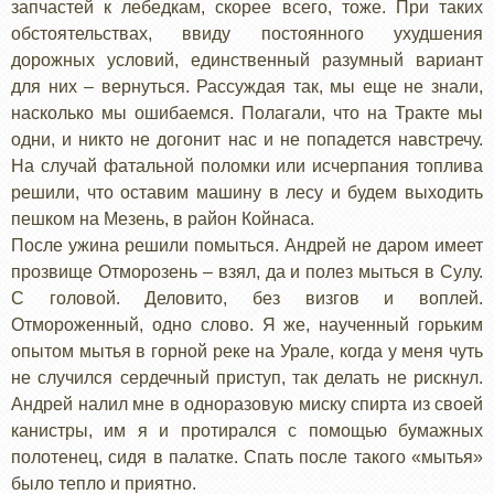
запчастей к лебедкам, скорее всего, тоже. При таких
обстоятельствах, ввиду постоянного ухудшения
дорожных условий, единственный разумный вариант
для них – вернуться. Рассуждая так, мы еще не знали,
насколько мы ошибаемся. Полагали, что на Тракте мы
одни, и никто не догонит нас и не попадется навстречу.
На случай фатальной поломки или исчерпания топлива
решили, что оставим машину в лесу и будем выходить
пешком на Мезень, в район Койнаса.
После ужина решили помыться. Андрей не даром имеет
прозвище Отморозень – взял, да и полез мыться в Сулу.
С головой. Деловито, без визгов и воплей.
Отмороженный, одно слово. Я же, наученный горьким
опытом мытья в горной реке на Урале, когда у меня чуть
не случился сердечный приступ, так делать не рискнул.
Андрей налил мне в одноразовую миску спирта из своей
канистры, им я и протирался с помощью бумажных
полотенец, сидя в палатке. Спать после такого «мытья»
было тепло и приятно.