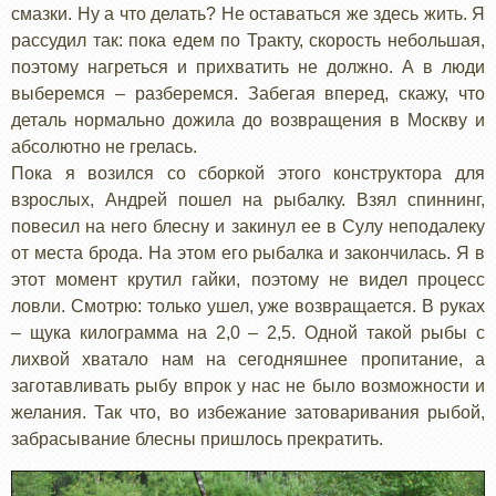
смазки. Ну а что делать? Не оставаться же здесь жить. Я
рассудил так: пока едем по Тракту, скорость небольшая,
поэтому нагреться и прихватить не должно. А в люди
выберемся – разберемся. Забегая вперед, скажу, что
деталь нормально дожила до возвращения в Москву и
абсолютно не грелась.
Пока я возился со сборкой этого конструктора для
взрослых, Андрей пошел на рыбалку. Взял спиннинг,
повесил на него блесну и закинул ее в Сулу неподалеку
от места брода. На этом его рыбалка и закончилась. Я в
этот момент крутил гайки, поэтому не видел процесс
ловли. Смотрю: только ушел, уже возвращается. В руках
– щука килограмма на 2,0 – 2,5. Одной такой рыбы с
лихвой хватало нам на сегодняшнее пропитание, а
заготавливать рыбу впрок у нас не было возможности и
желания. Так что, во избежание затоваривания рыбой,
забрасывание блесны пришлось прекратить.