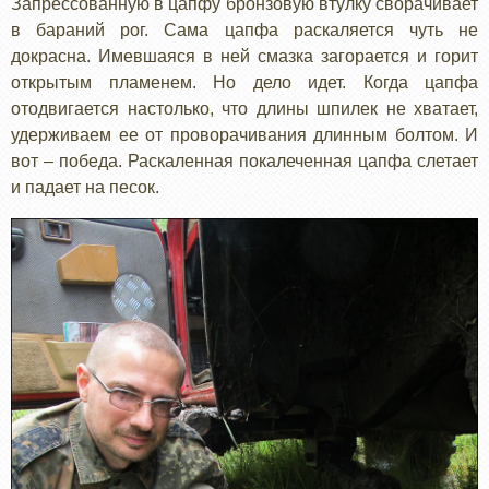
Запрессованную в цапфу бронзовую втулку сворачивает
в бараний рог. Сама цапфа раскаляется чуть не
докрасна. Имевшаяся в ней смазка загорается и горит
открытым пламенем. Но дело идет. Когда цапфа
отодвигается настолько, что длины шпилек не хватает,
удерживаем ее от проворачивания длинным болтом. И
вот – победа. Раскаленная покалеченная цапфа слетает
и падает на песок.