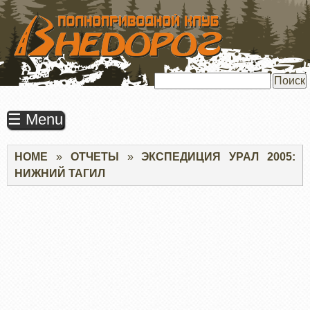
ПЕРЕЙТИ
К
ОСНОВНОМУ
СОДЕРЖАНИЮ
Поиск
☰ Menu
Строка
HOME
ОТЧЕТЫ
ЭКСПЕДИЦИЯ УРАЛ 2005:
навигации
НИЖНИЙ ТАГИЛ