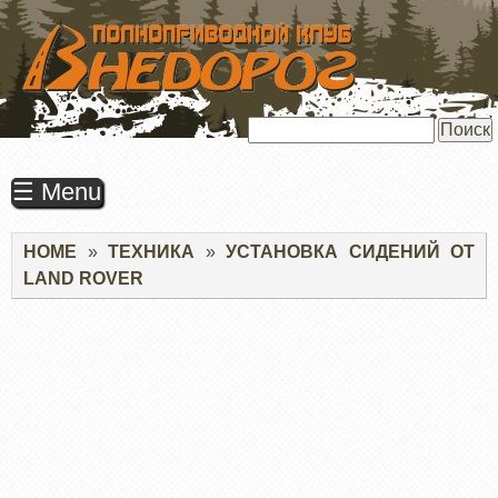
ПЕРЕЙТИ
К
ОСНОВНОМУ
СОДЕРЖАНИЮ
Поиск
☰ Menu
Строка
HOME
ТЕХНИКА
УСТАНОВКА СИДЕНИЙ ОТ
навигации
LAND ROVER