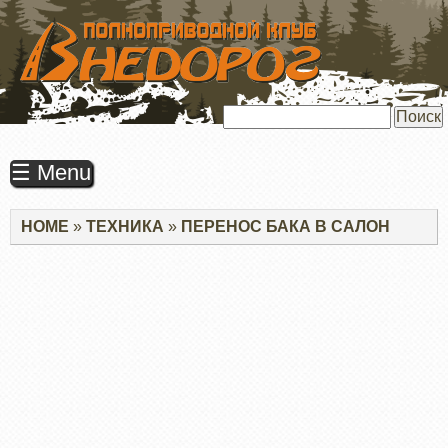
ПЕРЕЙТИ
К
ОСНОВНОМУ
СОДЕРЖАНИЮ
Поиск
☰ Menu
Строка
HOME
ТЕХНИКА
ПЕРЕНОС БАКА В САЛОН
навигации