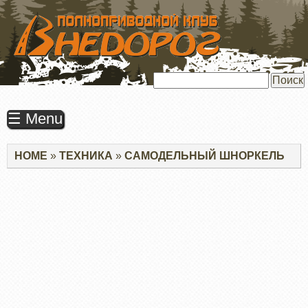
ПЕРЕЙТИ
К
ОСНОВНОМУ
СОДЕРЖАНИЮ
Поиск
☰ Menu
Строка
HOME
ТЕХНИКА
САМОДЕЛЬНЫЙ ШНОРКЕЛЬ
навигации