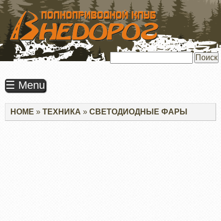
ПЕРЕЙТИ
К
ОСНОВНОМУ
СОДЕРЖАНИЮ
Поиск
☰ Menu
Строка
HOME
ТЕХНИКА
СВЕТОДИОДНЫЕ ФАРЫ
навигации