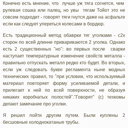
Конечно есть мнение, что лучше уж тяга согнется, чем
рулевая сошка или палец, но увы тягам Тойот это не
совсем подходит - говорят тяги гнутся даже на асфальте
если как следует упереться колесами в бордюр.
Есть традиционный метод обаврки тяг уголками - с2х
сторон по всей длинне привариваются 2 уголка. Однако
есть 2 существенных "но": во первых после сварки
наступает температурные изменение свойств металла -
правильно отпускать металл редко кто будет. Во вторых,
если уж следовать букве регламента ныне модных
технических правил, то "при условии, что используемый
материал повторяет форму усиливаемой детали, и
прилегает к ней по всей поверхности, не образуя
никаких коробчатых полостей"."Говорят" (с) техкомы
делают замечание про уголки.
Я решил пойти другим путем. Были куплены 2
бесшовные холоднокатаные трубы.