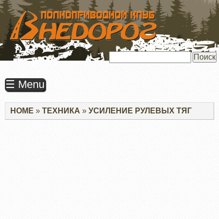
ПЕРЕЙТИ
К
ОСНОВНОМУ
СОДЕРЖАНИЮ
Поиск
☰ Menu
Строка
HOME
ТЕХНИКА
УСИЛЕНИЕ РУЛЕВЫХ ТЯГ
навигации