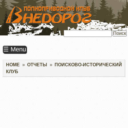
ПЕРЕЙТИ
К
ОСНОВНОМУ
СОДЕРЖАНИЮ
Поиск
☰ Menu
Строка
HOME
ОТЧЕТЫ
ПОИСКОВО-ИСТОРИЧЕСКИЙ
навигации
КЛУБ