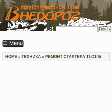
ПЕРЕЙТИ
К
ОСНОВНОМУ
СОДЕРЖАНИЮ
Поиск
☰ Menu
Строка
HOME
ТЕХНИКА
РЕМОНТ СТАРТЕРА TLC105
навигации