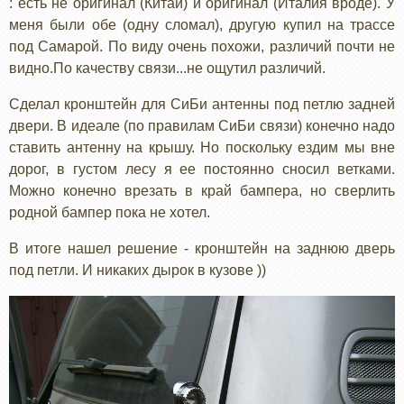
: есть не оригинал (Китай) и оригинал (Италия вроде). У
меня были обе (одну сломал), другую купил на трассе
под Самарой. По виду очень похожи, различий почти не
видно.По качеству связи...не ощутил различий.
Сделал кронштейн для СиБи антенны под петлю задней
двери. В идеале (по правилам СиБи связи) конечно надо
ставить антенну на крышу. Но поскольку ездим мы вне
дорог, в густом лесу я ее постоянно сносил ветками.
Можно конечно врезать в край бампера, но сверлить
родной бампер пока не хотел.
В итоге нашел решение - кронштейн на заднюю дверь
под петли. И никаких дырок в кузове ))