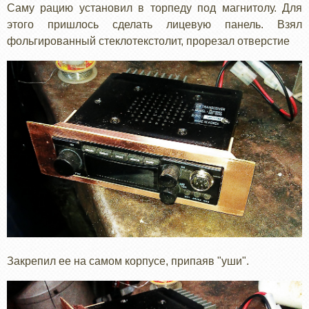
Саму рацию установил в торпеду под магнитолу. Для
этого пришлось сделать лицевую панель. Взял
фольгированный стеклотекстолит, прорезал отверстие
Закрепил ее на самом корпусе, припаяв "уши".