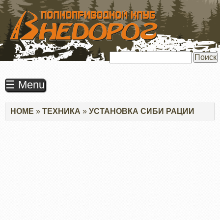
ПЕРЕЙТИ
К
ОСНОВНОМУ
СОДЕРЖАНИЮ
Поиск
☰ Menu
Строка
HOME
ТЕХНИКА
УСТАНОВКА СИБИ РАЦИИ
навигации