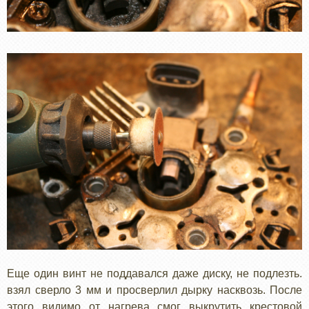
Еще один винт не поддавался даже диску, не подлезть.
взял сверло 3 мм и просверлил дырку насквозь. После
этого видимо от нагрева смог выкрутить крестовой