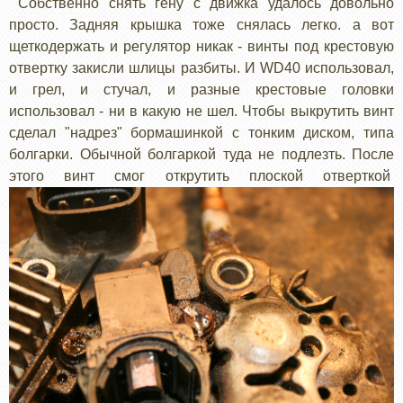
Собственно снять гену с движка удалось довольно
просто. Задняя крышка тоже снялась легко. а вот
щеткодержать и регулятор никак - винты под крестовую
отвертку закисли шлицы разбиты. И WD40 использовал,
и грел, и стучал, и разные крестовые головки
использовал - ни в какую не шел. Чтобы выкрутить винт
сделал "надрез" бормашинкой с тонким диском, типа
болгарки. Обычной болгаркой туда не подлезть. После
этого винт смог открутить плоской отверткой