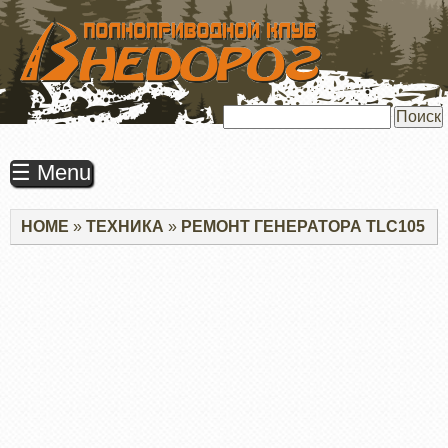
ПЕРЕЙТИ
К
ОСНОВНОМУ
СОДЕРЖАНИЮ
Поиск
☰ Menu
Строка
HOME
ТЕХНИКА
РЕМОНТ ГЕНЕРАТОРА TLC105
навигации