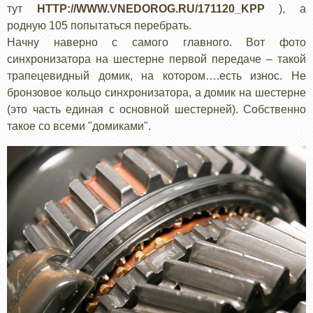
тут
HTTP://WWW.VNEDOROG.RU/171120_KPP
), а
родную 105 попытаться перебрать.
Начну наверно с самого главного. Вот фото
синхронизатора на шестерне первой передаче – такой
трапецевидный домик, на котором….есть износ. Не
бронзовое кольцо синхронизатора, а домик на шестерне
(это часть единая с основной шестерней). Собственно
такое со всеми "домиками".