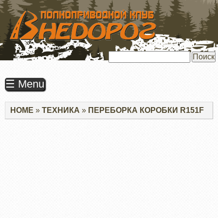
ПЕРЕЙТИ
К
ОСНОВНОМУ
СОДЕРЖАНИЮ
Поиск
☰ Menu
Строка
HOME
ТЕХНИКА
ПЕРЕБОРКА КОРОБКИ R151F
навигации