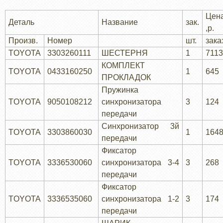
Цен
Деталь
Название
зак.
,р.
Произв.
Номер
шт.
зака
TOYOTA
3303260111
ШЕСТЕРНЯ
1
7113
КОМПЛЕКТ
TOYOTA
0433160250
1
645
ПРОКЛАДОК
Пружинка
TOYOTA
9050108212
синхронизатора
3
124
передачи
Синхронизатор 3й
TOYOTA
3303860030
1
164
передачи
Фиксатор
TOYOTA
3336530060
синхронизатора 3-4
3
268
передачи
Фиксатор
TOYOTA
3336535060
синхронизатора 1-2
3
174
передачи