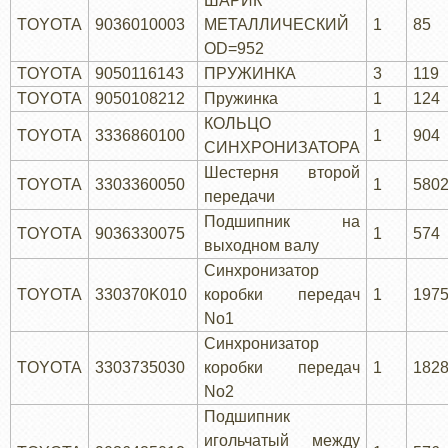
ШАРИК
TOYOTA
9036010003
МЕТАЛЛИЧЕСКИЙ
1
85
OD=952
TOYOTA
9050116143
ПРУЖИНКА
3
119
TOYOTA
9050108212
Пружинка
1
124
КОЛЬЦО
TOYOTA
3336860100
1
904
СИНХРОНИЗАТОРА
Шестерня второй
TOYOTA
3303360050
1
580
передачи
Подшипник на
TOYOTA
9036330075
1
574
выходном валу
Синхронизатор
TOYOTA
330370K010
коробки передач
1
197
No1
Синхронизатор
TOYOTA
3303735030
коробки передач
1
182
No2
Подшипник
игольчатый между