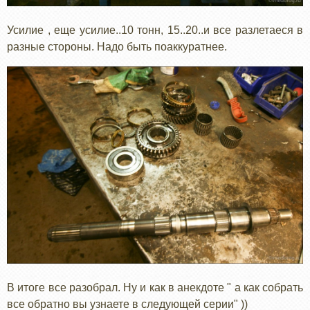
Усилие , еще усилие..10 тонн, 15..20..и все разлетаеся в
разные стороны. Надо быть поаккуратнее.
В итоге все разобрал. Ну и как в анекдоте " а как собрать
все обратно вы узнаете в следующей серии" ))