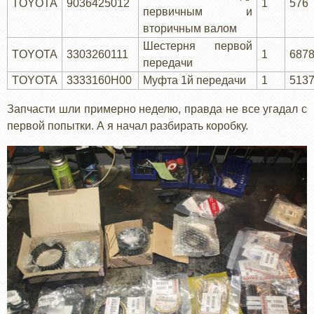
TOYOTA
9036425012
1
576
первичным и
вторичным валом
Шестерня первой
TOYOTA
3303260111
1
687
передачи
TOYOTA
3333160H00
Муфта 1й передачи
1
513
Запчасти шли примерно неделю, правда не все угадал с
первой попытки. А я начал разбирать коробку.