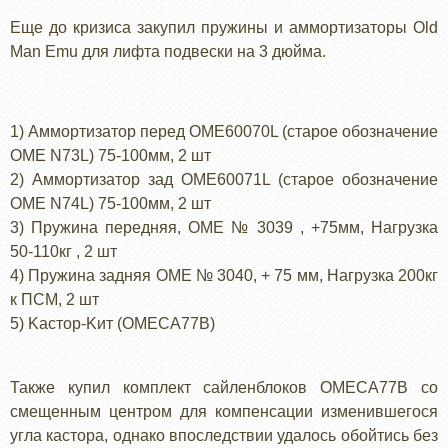
Еще до кризиса закупил пружины и аммортизаторы Old
Man Emu для лифта подвески на 3 дюйма.
1) Аммортизатор перед OME60070L (старое обозначение
OME N73L) 75-100мм, 2 шт
2) Аммортизатор зад OME60071L (старое обозначение
OME N74L) 75-100мм, 2 шт
3) Пружина передняя, OME № 3039 , +75мм, Нагрузка
50-110кг , 2 шт
4) Пружина задняя OME № 3040, + 75 мм, Нагрузка 200кг
к ПСМ, 2 шт
5) Kастор-Kит (OMECA77B)
Также купил комплект сайленблоков OMECA77B со
смещенным центром для компенсации изменившегося
угла кастора, однако впоследствии удалось обойтись без