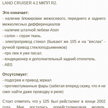
LAND CRUISER 4.2 МКПП R2.
Это означает:
- наличие блокировки межосевого, переднего и заднего
межколесных дифференциалов
- наличие штатной лебеки Aisin
- cалон – серая ткань.
- электропривод стекол (бывают же 105 и на "веслах" -
ручной привод стеклоподъемников)
- про люк я уже писал.
- кондиционер и дополнительный задний отопитель.
- ABS
Отсутcnвует:
- подогрев и привод зеркал
- противотуманные фары (забегая вперед скажу, что я не
смог найти даже проводку и реле)
Стоит отметить что у 105 был рейсталинг в конце 2002
года. Мне досталась дорейсталинговая модель.