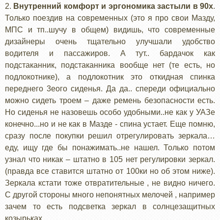
2.
Внутренний комфорт и эргономика застыли в 90х
.
Только поездив на современных (это я про свои Мазду,
МПС и тп..шучу в общем) видишь, что современные
дизайнеры очень тщательно улучшали удобство
водителя и пассажиров. А тут.. бардачок как
подстаканник, подстаканника вообще нет (те есть, но
подлокотнике), а подлокотник это откидная спинка
переднего 3еого сиденья. Да да.. спереди официально
можно сидеть троем – даже ремень безопасности есть.
Но сиденья не назовешь особо удобными..не как у УАЗе
конечно...но и не как в Мазде - спина устает. Еще помню,
сразу после покупки решил отрегулировать зеркала…
еду, ищу где бы понажимать..не нашел. Только потом
узнал что никак – штатно в 105 нет регулировки зеркал.
(правда все ставится штатно от 100ки но об этом ниже).
Зеркала кстати тоже отвратительные , не видно ничего.
С другой стороны много непонятных мелочей , например
зачем то есть подсветка зеркал в солнцезащитных
козырьках.