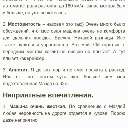
автомагистрали разгонял до 160 км/ч - запас мотора был
и больше, но уже не хотелось.
2.
Мостовитость
– назовем это так)) Очень много было
обсуждений, что мостовая машина очень не комфорта
для дальних поездок. Брехня. Никакой разницы. Все
также рулится и управляется. Вот мой 70й коротыш с
передним мостом козлит..не сильно но прыгает. А тут
плывет как крейсер.
3.
Аппетит
. Я до сих пор и не смог посчитать расход.
Ибо ест, но совсем чуть чуть больше чем моя
подготовленная Мазда на 33х.
Неприятные впечатления.
1.
Машина очень жесткая
. По сравнению с Маздой
любая неровность на дороге отдается в кузове. Порою
даже неприятно.