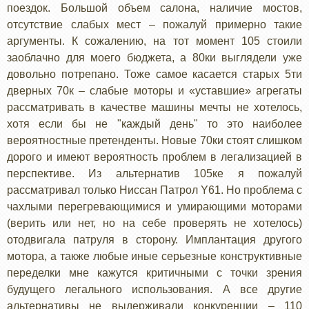
поездок. Большой объем салона, наличие мостов,
отсутствие слабых мест – пожалуй примерно такие
аргументы. К сожалению, на тот момент 105 стоили
заоблачно для моего бюджета, а 80ки выглядели уже
довольно потрепано. Тоже самое касается старых 5ти
дверных 70к – слабые моторы и «уставшие» агрегаты
рассматривать в качестве машины мечты не хотелось,
хотя если бы не "каждый день" то это наиболее
вероятностные претенденты. Новые 70ки стоят слишком
дорого и имеют вероятность проблем в легализацией в
перспективе. Из альтернатив 105ке я пожалуй
рассматривал только Ниссан Патрол Y61. Но проблема с
чахлыми перегревающимися и умирающими моторами
(верить или нет, но на себе проверять не хотелось)
отодвигала патруля в сторону. Имплантация другого
мотора, а также любые иные серьезные конструктивные
переделки мне кажутся критичными с точки зрения
будущего легального использования. А все другие
альтернативы не выдерживали конкуренции – 110