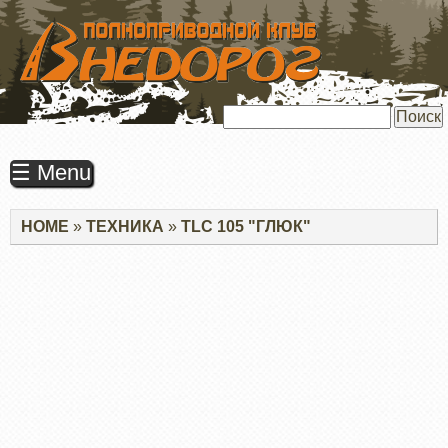
ПЕРЕЙТИ
К
ОСНОВНОМУ
СОДЕРЖАНИЮ
Поиск
☰ Menu
Строка
HOME
ТЕХНИКА
TLC 105 "ГЛЮК"
навигации