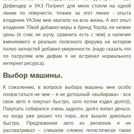
Дефендер и УАЗ Патриот для меня стояли на одной
линии по ломучести. точнее за этот линие - опыта
владения УАЗом мне хватило на всю жизнь. А вот опыт
владения 70кой добавил веры в бренд Toyota, ее низкие
цены (я счас не шучу, сравнить есть с чем) а наличие
вменяемого и реально полезного форума на котором
полно запчастей добавил уверенности. (надо сказать что
по патрулям или дефам я не встречал нормального
интернет ресурса).
Выбор машины.
К сожалению, в вопросе выбора машины мне особо
похвастаться не чем – я не дотошный «выбирака» - все
свои авто я покупал быстро, зато потом ездил долго)).
Покупать собирался очень задолго, долго копил деньги,
но когда уже решил что пора…все вышло довольно
быстро. Предложения авто из регионов я не
рассматривал – слишком сложно логистически такая