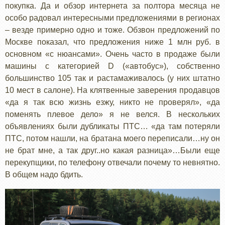
покупка. Да и обзор интернета за полтора месяца не
особо радовал интересными предложениями в регионах
– везде примерно одно и тоже. Обзвон предложений по
Москве показал, что предложения ниже 1 млн руб. в
основном «с нюансами». Очень часто в продаже были
машины с категорией D («автобус»), собственно
большинство 105 так и растамаживалось (у них штатно
10 мест в салоне). На клятвенные заверения продавцов
«да я так всю жизнь езжу, никто не проверял», «да
поменять плевое дело» я не велся. В нескольких
объявлениях были дубликаты ПТС… «да там потеряли
ПТС, потом нашли, на братана моего переписали…ну он
не брат мне, а так друг..но какая разница»…Были еще
перекупщики, по телефону отвечали почему то невнятно.
В общем надо бдить.