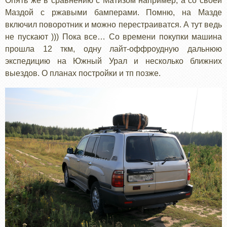
Опять же в сравнению с Матизом например, а со своей
Маздой с ржавыми бамперами. Помню, на Мазде
включил поворотник и можно перестраиватся. А тут ведь
не пускают ))) Пока все… Со времени покупки машина
прошла 12 ткм, одну лайт-оффроудную дальнюю
экспедицию на Южный Урал и несколько ближних
выездов. О планах постройки и тп позже.