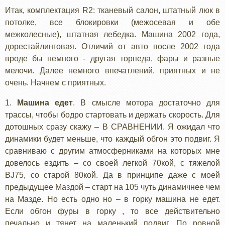
Итак, комплектация R2: тканевый салон, штатный люк в
потолке, все блокировки (межосевая и обе
межколесные), штатная лебедка. Машина 2002 года,
дорестайлинговая. Отличий от авто после 2002 года
вроде бы немного - другая торпеда, фары и разные
мелочи. Далее немного впечатлений, приятных и не
очень. Начнем с приятных.
1.
Машина едет
. В смысле мотора достаточно для
трассы, чтобы бодро стартовать и держать скорость. Для
дотошных сразу скажу – В СРАВНЕНИИ. Я ожидал что
динамики будет меньше, что каждый обгон это подвиг. Я
сравниваю с другим атмосферниками на которых мне
довелось ездить – со своей легкой 70кой, с тяжелой
BJ75, со старой 80кой. Да в принципе даже с моей
предыдущее Маздой – старт на 105 чуть динамичнее чем
на Мазде. Но есть одно но – в горку машина не едет.
Если обгон фуры в горку , то все действительно
печально и тянет на маленький подвиг. По ровной