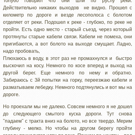
Tony60 говорил что они шли по руслу реки.
Действительно никаких выходов не видно. Прошел с
километр по дороге и везде лесополоса с болотом
отделяет от реки. Подошел к реке - глубоко, по реке не
пройти. Есть одно место - старый съезд, через который
протянуты старые кабели связи. Кабели не помеха, они
пригибаются, а вот болото на выходе смущает. Ладно,
надо пробовать,
Плюхаюсь в воду, в этот раз не промахнулся и быстро
выскочил на косу. Немного по косе вперед и выход на
другой берег. Еще немного по нему и обратно.
Забираюсь с 3й попытки на горку, переезжаю кабели и
разматываем лебедку. Немного подтянулись и вот мы на
дороге.
Но проехали мы не далеко. Совсем немного я не дошел
до следующего смытого куска дороги. Тут снова
"падаем" с тракта вниз на болото, но все твердо. Мерим
глубину - мелко. Но чтобы на другом берегу пройти