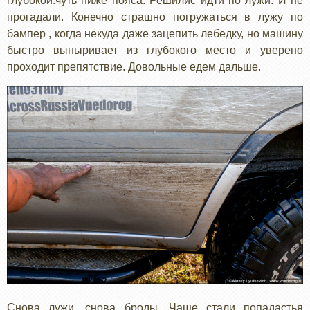
глубокой.чуть ниже пояса. Решилис идти по лужи. И не
прогадали. Конечно страшно погружаться в лужу по
бампер , когда некуда даже зацепить лебедку, но машину
быстро выныривает из глубокого место и уверено
проходит препятствие. Довольные едем дальше.
Снова лужи, снова броды. Чаще стали попадастья