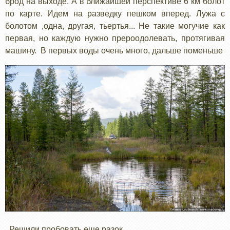
брод на выходе. А в ближайшей перспективе 6 км болот
по карте. Идем на разведку пешком вперед. Лужа с
болотом ,одна, другая, тьертья... Не такие могучие как
первая, но каждую нужно прероодолевать, протягивая
машину. В первых воды очень много, дальше поменьше
Решили пробовать еще разок.