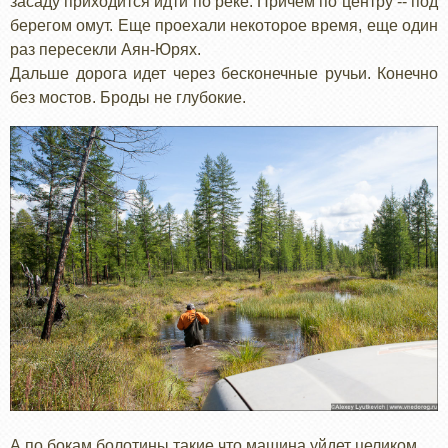
засаду приходится идти по реке. Причем по центру -- под
берегом омут. Еще проехали некоторое время, еще один
раз пересекли Аян-Юрях.
Дальше дорога идет через бесконечные ручьи. Конечно
без мостов. Броды не глубокие.
А по бокам болотины такие что машина уйдет целиком.