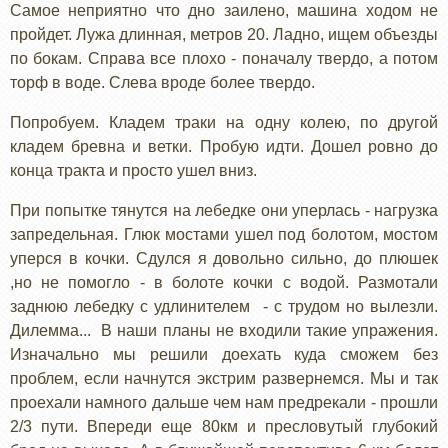
Самое неприятно что дно заилено, машина ходом не
пройдет. Лужа длинная, метров 20. Ладно, ищем объезды
по бокам. Справа все плохо - поначалу твердо, а потом
торф в воде. Слева вроде более твердо.
Попробуем. Кладем траки на одну колею, по другой
кладем бревна и ветки. Пробую идти. Дошел ровно до
конца тракта и просто ушел вниз.
При попытке тянутся на лебедке они уперлась - нагрузка
запредельная. Глюк мостами ушел под болотом, мостом
уперся в кочки. Сдулся я довольно сильно, до плюшек
,но не помогло - в болоте кочки с водой. Размотали
заднюю лебедку с удлинителем - с трудом но вылезли.
Дилемма... В наши планы не входили такие упражения.
Изначально мы решили доехать куда сможем без
проблем, если начнутся экстрим развернемся. Мы и так
проехали намного дальше чем нам предрекали - прошли
2/3 пути. Впереди еще 80км и пресловутый глубокий