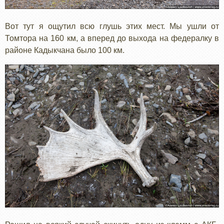
Вот тут я ощутил всю глушь этих мест. Мы ушли от
Томтора на 160 км, а вперед до выхода на федералку в
районе Кадыкчана было 100 км.