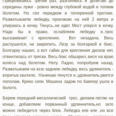
Прицеливаюсь третий раз, разгоняюсь и долетаю до
середины лужи - ровно между глубокой водой и топким
болотом. Но сел передком в поперечной протоке.
Разматываетм лебедку, проезжаю на ней 2 метра и
упираюсь в кочку. Тянусь..не идет. Мост уперся в кочку.
Надо бы в право, ослабляем лебедку и..трос
выскакивает с крепления. Вот незадача. Весь
распушился, не закрепить. Лезу за болгаркой в бокс.
Болгарку нашел, а вот гайки для крепления дисков нет,
отвинтилась от тряски. Весь бокс обшарил, вися на краю
колеса над болотом. Нету. Ладно, попробуем назад.
Разматываем на всю заднюю лебедку, весь удлинитель -
впритык хватило. Начинаю тянутся и..удлинитель рвется
пополам. Креко сели. Машина задом по бампер ушла в
болото.
Берем передний металлический трос, делаем петлю на
конце, добавляем порванный удлиннитель,но зато
можно лебедится через блок. Лебедка еле еле ,но все