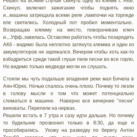
Решил на всякий случай скинуть одну из клемм с АКБ.
Скинул, включил зажигание чтобы поднять окно
и...машина затрещала всеми реле ,лампочки на торпеде
еле светились. Холодный пот пробил моментально.
Возвращаю клемму на место, поворачиваю ключ
и....Уфф..завелась. Оставляю работать чтобы позарядить
АКб - видимо была неплотно затянута клемма и один из
аккумуляторов не заряжался. Вечером чтобы хоть как-то
взбодриться среди такой глуши пели песни во все горло,
Но видимо только медведи могли их слушать.
Стояли мы чуть подальше впадения реки мал Бячела в
Аян-Юрях. Ночью спалось очень плохо. Почему то лезли
в голову мысли о том что может потенциально
сломаться в машине. Наверно все вечерние "песни"
виноваты. Перепели на нервах.
Решили встать в 7 утра и сазу идти дальше. Но почему
то будильник прозвонил только в 8:30, да еще и
прособирались. Ухожу на разведку по берегу. Антон