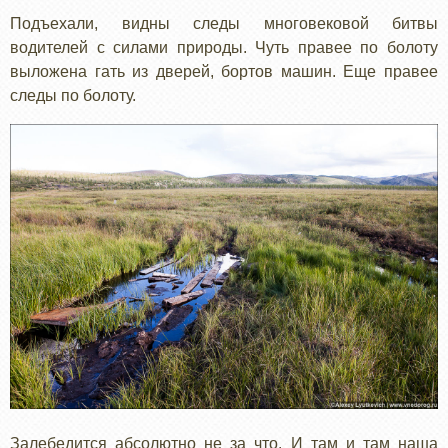
Подъехали, видны следы многовековой битвы
водителей с силами природы. Чуть правее по болоту
выложена гать из дверей, бортов машин. Еще правее
следы по болоту.
Залебедится абсолютно не за что. И там и там наша