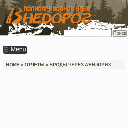
ПЕРЕЙТИ
К
ОСНОВНОМУ
СОДЕРЖАНИЮ
Поиск
☰ Menu
Строка
HOME
ОТЧЕТЫ
БРОДЫ ЧЕРЕЗ АЯН-ЮРЯХ
навигации