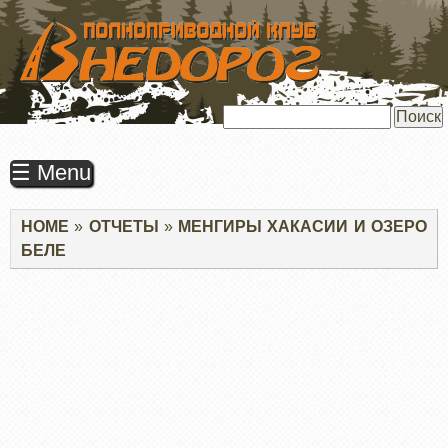
ПЕРЕЙТИ
К
ОСНОВНОМУ
СОДЕРЖАНИЮ
Поиск
☰ Menu
Строка
HOME
ОТЧЕТЫ
МЕНГИРЫ ХАКАСИИ И ОЗЕРО
навигации
БЕЛЕ